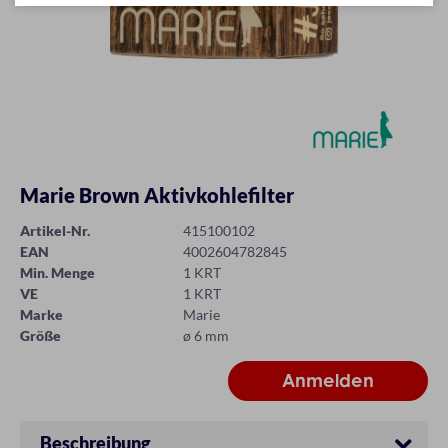
Marie Brown Aktivkohlefilter
Artikel-Nr.
415100102
EAN
4002604782845
Min. Menge
1 KRT
VE
1 KRT
Marke
Marie
Größe
ø 6 mm
Beschreibung