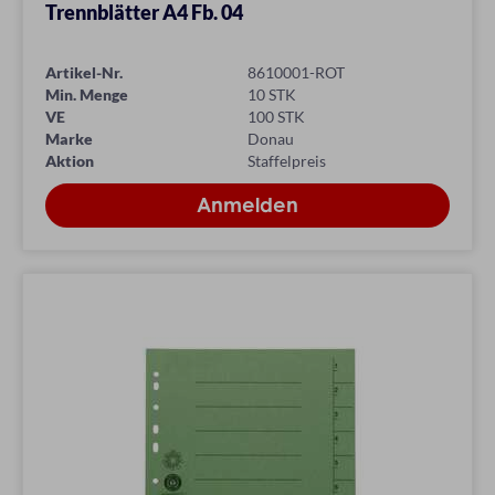
Trennblätter A4 Fb. 04
Artikel-Nr.
8610001-ROT
Min. Menge
10 STK
VE
100 STK
Marke
Donau
Aktion
Staffelpreis