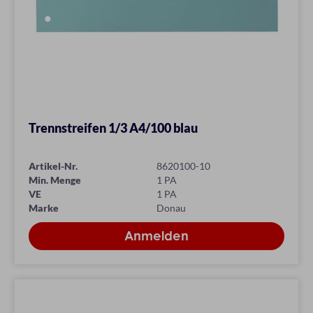
Trennstreifen 1/3 A4/100 blau
Artikel-Nr.
8620100-10
Min. Menge
1 PA
VE
1 PA
Marke
Donau