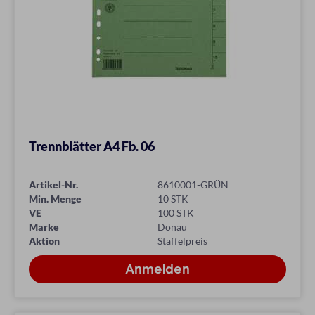
Trennblätter A4 Fb. 06
Artikel-Nr.
8610001-GRÜN
Min. Menge
10 STK
VE
100 STK
Marke
Donau
Aktion
Staffelpreis