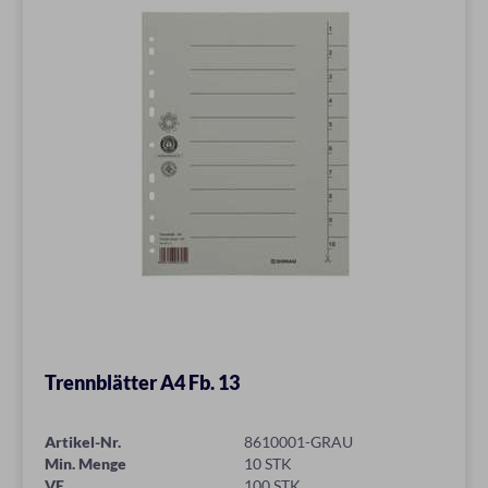
Trennblätter A4 Fb. 13
Artikel-Nr.
8610001-GRAU
Min. Menge
10 STK
VE
100 STK