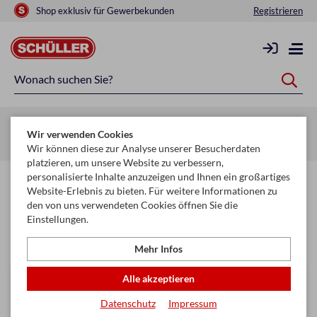
Shop exklusiv für Gewerbekunden
Registrieren
Startseite
Schule & Büro
Ordnen & Ordnungshilfen
Wir verwenden Cookies
Trennblätter u. Trennstreifen
Wir können diese zur Analyse unserer Besucherdaten
platzieren, um unsere Website zu verbessern,
personalisierte Inhalte anzuzeigen und Ihnen ein großartiges
Trennblätter u. Trennstreifen
Website-Erlebnis zu bieten. Für weitere Informationen zu
den von uns verwendeten Cookies öffnen Sie die
Einstellungen.
Filtern & Sortieren
Mehr Infos
Alle akzeptieren
Datenschutz
Impressum