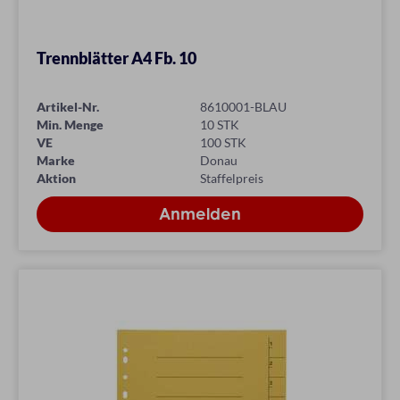
Trennblätter A4 Fb. 10
Artikel-Nr.
8610001-BLAU
Min. Menge
10 STK
VE
100 STK
Marke
Donau
Aktion
Staffelpreis