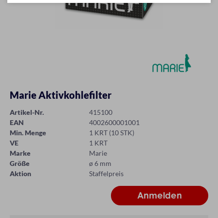
Marie Aktivkohlefilter
Artikel-Nr.
415100
EAN
4002600001001
Min. Menge
1 KRT (10 STK)
VE
1 KRT
Marke
Marie
Größe
ø 6 mm
Aktion
Staffelpreis