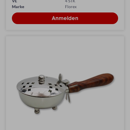
VE
4 STK
Marke
Florex