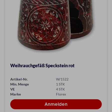
Weihrauchgefäß Speckstein rot
Artikel-Nr.
W/1522
Min. Menge
1 STK
VE
4 STK
Marke
Florex