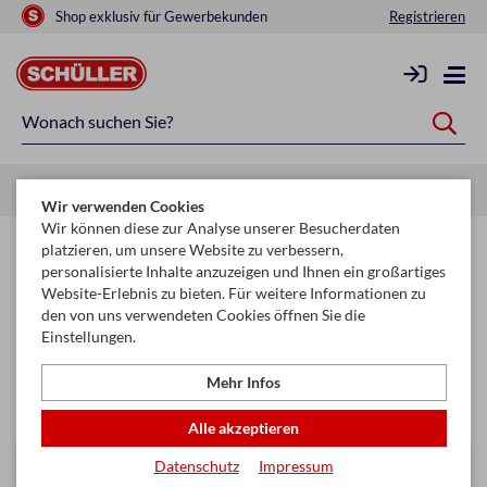
Shop exklusiv für Gewerbekunden
Registrieren
Startseite
Mehr
Räuchern
Zubehör
Wir verwenden Cookies
Wir können diese zur Analyse unserer Besucherdaten
Zubehör
platzieren, um unsere Website zu verbessern,
personalisierte Inhalte anzuzeigen und Ihnen ein großartiges
Website-Erlebnis zu bieten. Für weitere Informationen zu
Filtern & Sortieren
den von uns verwendeten Cookies öffnen Sie die
Einstellungen.
Seite
Mehr Infos
keyboard_arrow_right
1
2
Alle akzeptieren
Datenschutz
Impressum