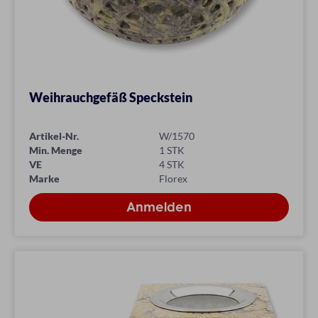
Weihrauchgefäß Speckstein
Artikel-Nr.
W/1570
Min. Menge
1 STK
VE
4 STK
Marke
Florex