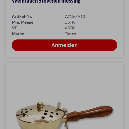
Weihrauch Stövchen messing
Artikel-Nr.
W/1504-10
Min. Menge
1 STK
VE
4 STK
Marke
Florex