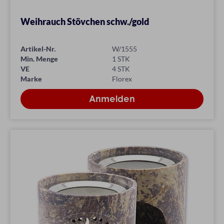
Weihrauch Stövchen schw./gold
Artikel-Nr.
W/1555
Min. Menge
1 STK
VE
4 STK
Marke
Florex