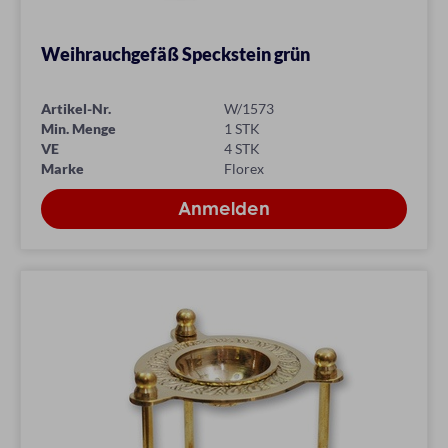
Weihrauchgefäß Speckstein grün
Artikel-Nr.
W/1573
Min. Menge
1 STK
VE
4 STK
Marke
Florex