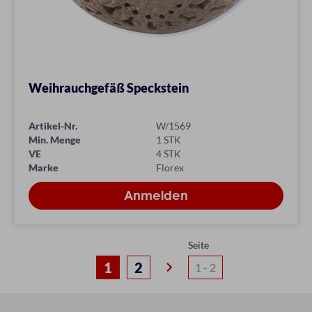
Weihrauchgefäß Speckstein
Artikel-Nr.
W/1569
Min. Menge
1 STK
VE
4 STK
Marke
Florex
Seite
keyboard_arrow_right
1
2