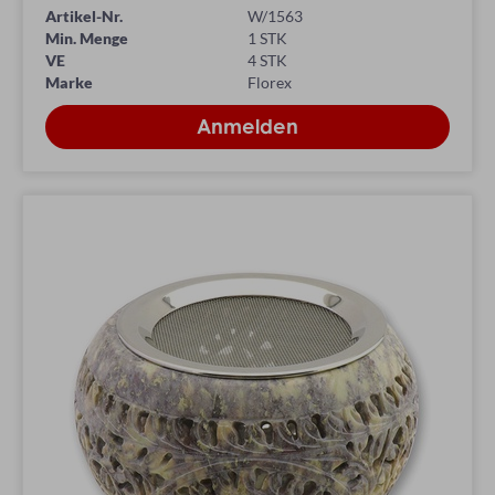
Artikel-Nr.
W/1563
Min. Menge
1 STK
VE
4 STK
Marke
Florex