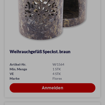
Weihrauchgefäß Speckst. braun
Artikel-Nr.
W/1564
Min. Menge
1 STK
VE
4 STK
Marke
Florex