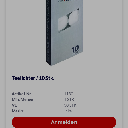
Teelichter / 10 Stk.
Artikel-Nr.
1130
Min. Menge
1 STK
VE
30 STK
Marke
Jeka