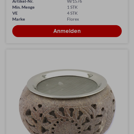
Artikel-Nr.
W/1576
Min. Menge
1 STK
VE
4 STK
Marke
Florex