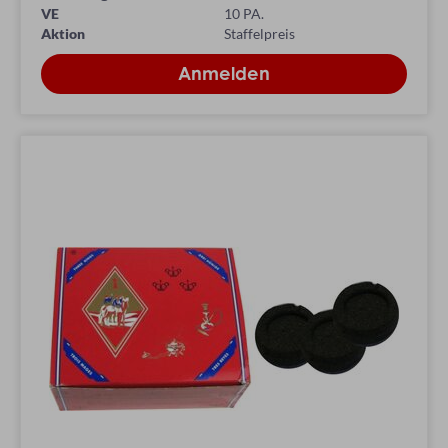
VE
10 PA.
Aktion
Staffelpreis