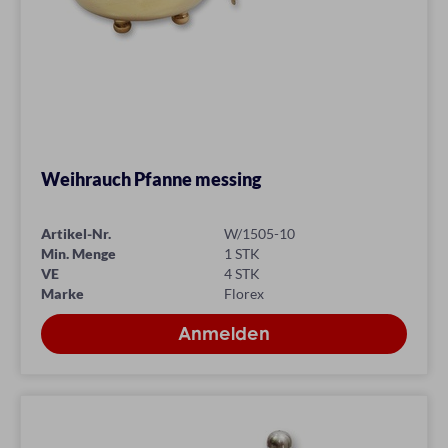
Weihrauch Pfanne messing
Artikel-Nr.
W/1505-10
Min. Menge
1 STK
VE
4 STK
Marke
Florex