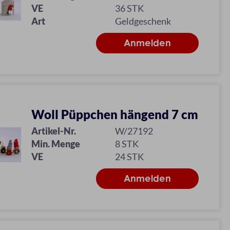
VE
36 STK
Art
Geldgeschenk
Woll Püppchen hängend 7 cm
Artikel-Nr.
W/27192
Min. Menge
8 STK
VE
24 STK