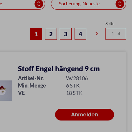
Seite
keyboard_arrow_right
1
2
3
4
Stoff Engel hängend 9 cm
Artikel-Nr.
W/28106
Min. Menge
6 STK
VE
18 STK