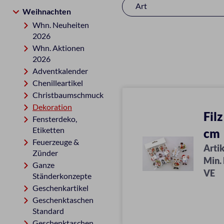
Art
Weihnachten
Whn. Neuheiten
2026
Whn. Aktionen
2026
Adventkalender
Chenilleartikel
Christbaumschmuck
Dekoration
Fil
Fensterdeko,
Etiketten
cm
Feuerzeuge &
Artik
Zünder
Min.
Ganze
VE
Ständerkonzepte
Geschenkartikel
Geschenktaschen
Standard
Geschenktaschen