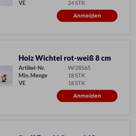
VE
24 STK
Holz Wichtel rot-weiß 8 cm
Artikel-Nr.
W/28565
Min. Menge
18 STK
VE
18 STK