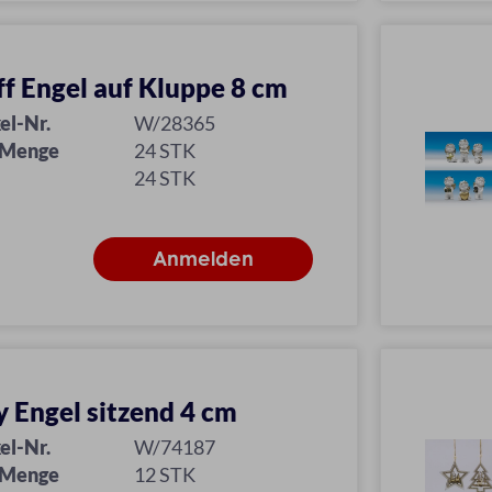
ff Engel auf Kluppe 8 cm
el-Nr.
W/28365
 Menge
24 STK
24 STK
y Engel sitzend 4 cm
el-Nr.
W/74187
 Menge
12 STK