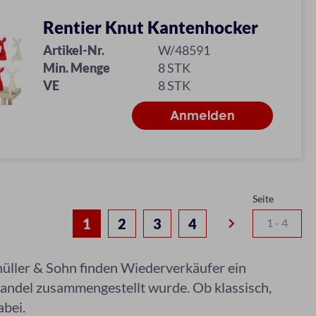
Rentier Knut Kantenhocker
Artikel-Nr.
W/48591
Min. Menge
8 STK
VE
8 STK
Seite
keyboard_arrow_right
1
2
3
4
chüller & Sohn finden Wiederverkäufer ein
handel zusammengestellt wurde. Ob klassisch,
abei.