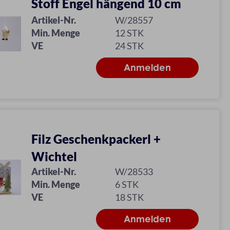
Stoff Engel hängend 10 cm
Artikel-Nr.
W/28557
Min. Menge
12 STK
VE
24 STK
Filz Geschenkpackerl +
Wichtel
Artikel-Nr.
W/28533
Min. Menge
6 STK
VE
18 STK