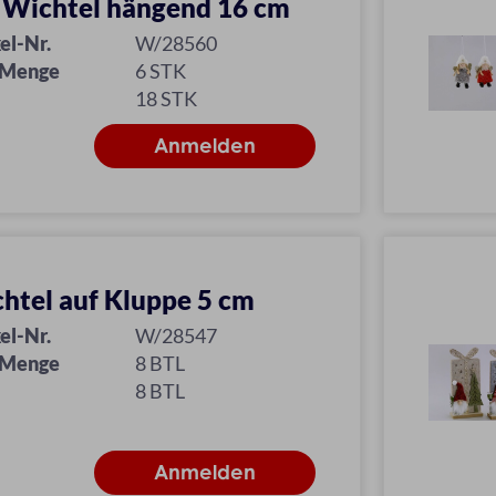
z Wichtel hängend 16 cm
el-Nr.
W/28560
 Menge
6 STK
18 STK
htel auf Kluppe 5 cm
el-Nr.
W/28547
 Menge
8 BTL
8 BTL