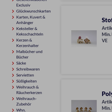
Exclusiv
Glückwunschkarten
Karten, Kuvert &
Sto
Anhänger
Artik
Keksteller &
Keksschachteln
Min.
Kerzen &
VE
Kerzenhalter
Malbücher und
Bücher
Säcke
Schreibwaren
Servietten
Süßigkeiten
Weihrauch &
Räucherkerzen
Pol
Weihrauch-
Artik
Zubehör
Min.
Whn.