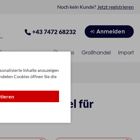
Noch kein Kunde?
Jetzt registrieren
Anmelden
+43 7472 68232
isonen
Über uns
Großhandel
Import
onalisierte Inhalte anzuzeigen
ndeten Cookies öffnen Sie die
ptieren
Verkaufsartikel für