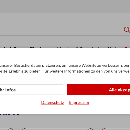
hule & Büro
Glückwunschkarten & Papeterie
Mehr
Sa
unserer Besucherdaten platzieren, um unsere Website zu verbessern, pers
site-Erlebnis zu bieten. Für weitere Informationen zu den von uns verwe
r Infos
Alle akze
ür Weihnachten – Saisonale 
Datenschutz
Impressum
ufer