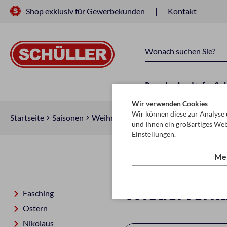
Shop exklusiv für Gewerbekunden
Kontakt
Raucherbedarf
Sc
Wir verwenden Cookies
Wir können diese zur Analyse 
Startseite
Saisonen
Weihnachten
Dekoration
und Ihnen ein großartiges Web
Einstellungen.
Meh
Dekoration f
Wiederverkä
Fasching
Ostern
Nikolaus