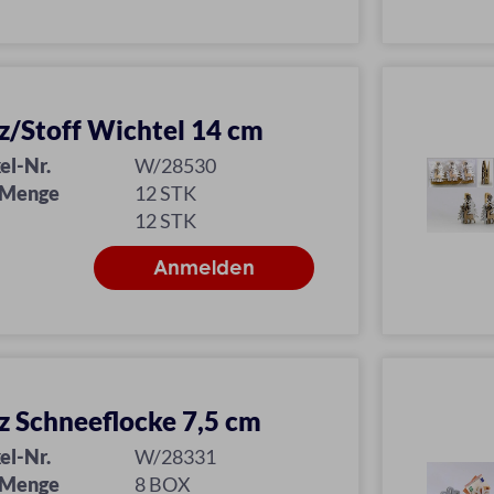
z/Stoff Wichtel 14 cm
el-Nr.
W/28530
 Menge
12 STK
12 STK
z Schneeflocke 7,5 cm
el-Nr.
W/28331
 Menge
8 BOX