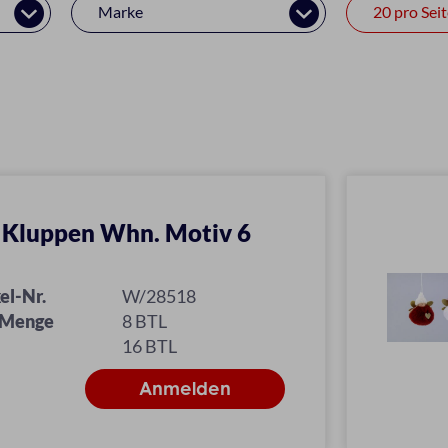
Marke
z Kluppen Whn. Motiv 6
el-Nr.
W/28518
 Menge
8 BTL
16 BTL