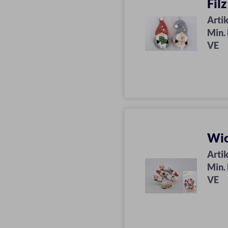
Fil
Artik
Min.
VE
Wic
Artik
Min.
VE