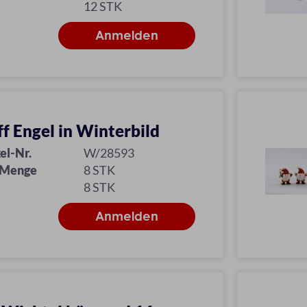
12 STK
ff Engel in Winterbild
el-Nr.
W/28593
 Menge
8 STK
8 STK