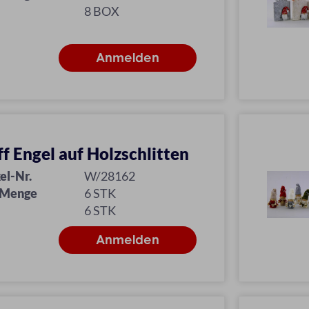
8 BOX
ff Engel auf Holzschlitten
el-Nr.
W/28162
 Menge
6 STK
6 STK