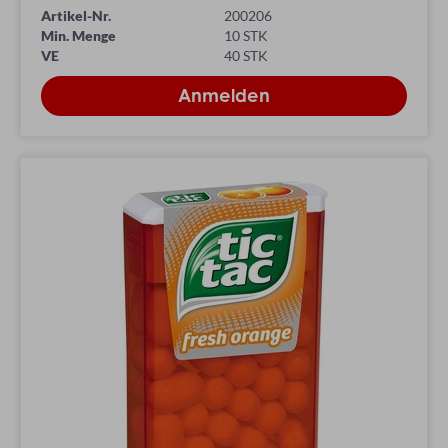
Artikel-Nr.
200206
Min. Menge
10 STK
VE
40 STK