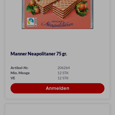
Manner Neapolitaner 75 gr.
Artikel-Nr.
206264
Min. Menge
12 STK
VE
12 STK