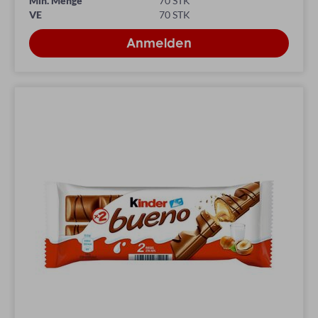
Min. Menge
70 STK
VE
70 STK