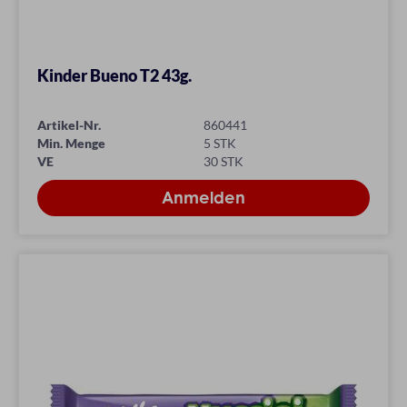
Kinder Bueno T2 43g.
Artikel-Nr.
860441
Min. Menge
5 STK
VE
30 STK