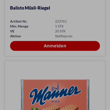
Balisto Müsli-Riegel
Artikel-Nr.
223761
Min. Menge
1 STK
VE
20 STK
Aktion
Staffelpreis