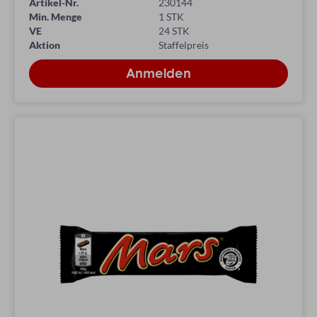
Artikel-Nr.
230144
Min. Menge
1 STK
VE
24 STK
Aktion
Staffelpreis