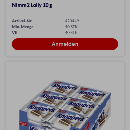
Nimm2 Lolly 10 g
Artikel-Nr.
420449
Min. Menge
40 STK
VE
40 STK