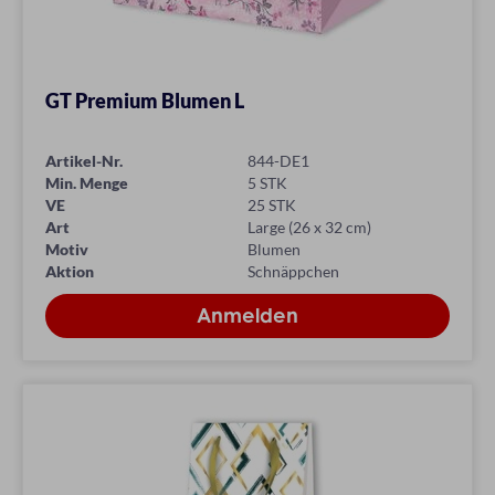
GT Premium Blumen L
Artikel-Nr.
844-DE1
Min. Menge
5 STK
VE
25 STK
Art
Large (26 x 32 cm)
Motiv
Blumen
Aktion
Schnäppchen