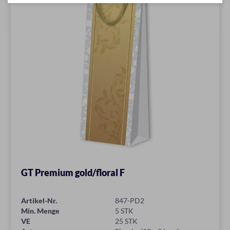
GT Premium gold/floral F
Artikel-Nr.
847-PD2
Min. Menge
5 STK
VE
25 STK