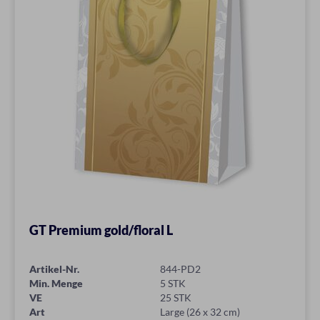
GT Premium gold/floral L
Artikel-Nr.
844-PD2
Min. Menge
5 STK
VE
25 STK
Art
Large (26 x 32 cm)