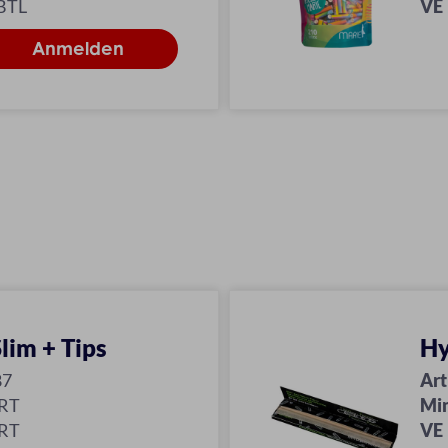
BTL
VE
lim + Tips
Hy
87
Art
KRT
Mi
KRT
VE