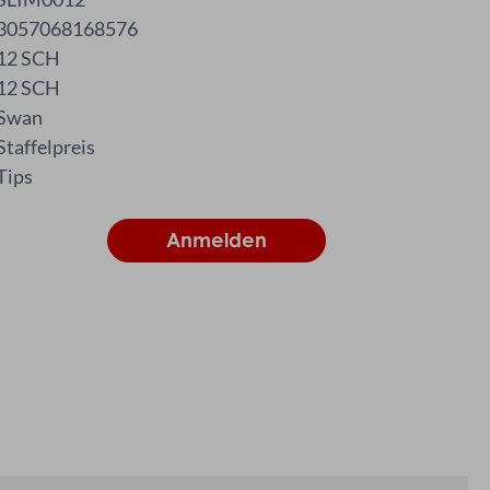
3057068168576
12 SCH
12 SCH
Swan
Staffelpreis
Tips