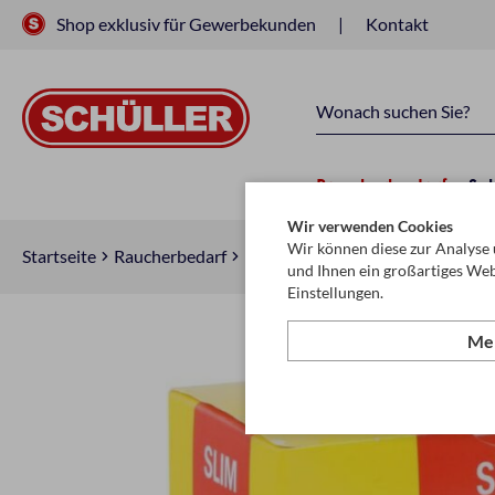
Shop exklusiv für Gewerbekunden
Kontakt
Raucherbedarf
Sc
Wir verwenden Cookies
Wir können diese zur Analyse 
Startseite
Raucherbedarf
Raucherzubehör
Zigarettenfilt
und Ihnen ein großartiges Web
Einstellungen.
Meh