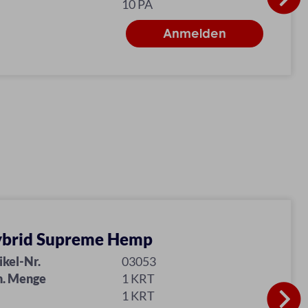
10 PA
brid Supreme Hemp
ikel-Nr.
03053
n. Menge
1 KRT
1 KRT