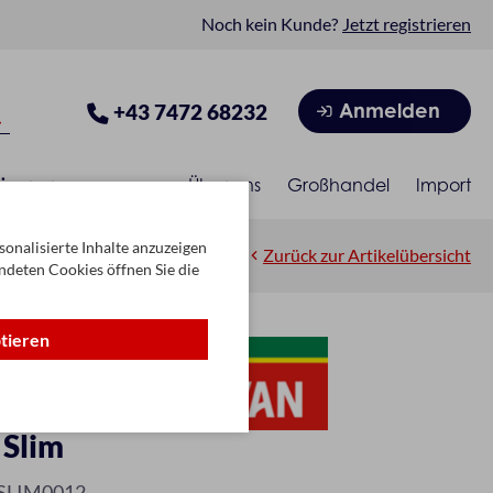
Noch kein Kunde?
Jetzt registrieren
Anmelden
+43 7472 68232
isonen
Über uns
Großhandel
Import
onalisierte Inhalte anzuzeigen
Zurück zur Artikelübersicht
ndeten Cookies öffnen Sie die
ptieren
 Slim
SLIM0012