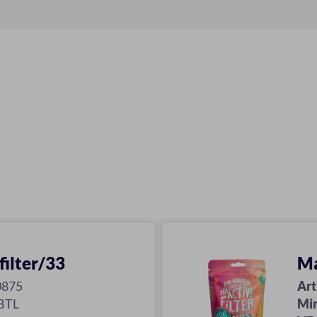
ilter/33
Ma
0875
Art
BTL
Mi