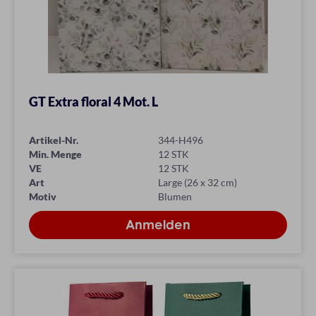
GT Extra floral 4 Mot. L
Artikel-Nr.
344-H496
Min. Menge
12 STK
VE
12 STK
Art
Large (26 x 32 cm)
Motiv
Blumen