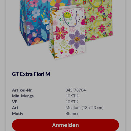
GT Extra Fiori M
Artikel-Nr.
345-78704
Min. Menge
10 STK
VE
10 STK
Art
Medium (18 x 23 cm)
Motiv
Blumen