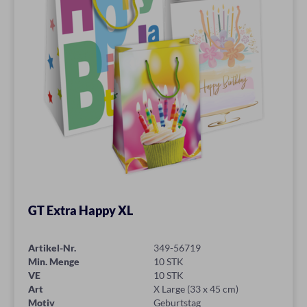
GT Extra Happy XL
Artikel-Nr.
349-56719
Min. Menge
10 STK
VE
10 STK
Art
X Large (33 x 45 cm)
Motiv
Geburtstag