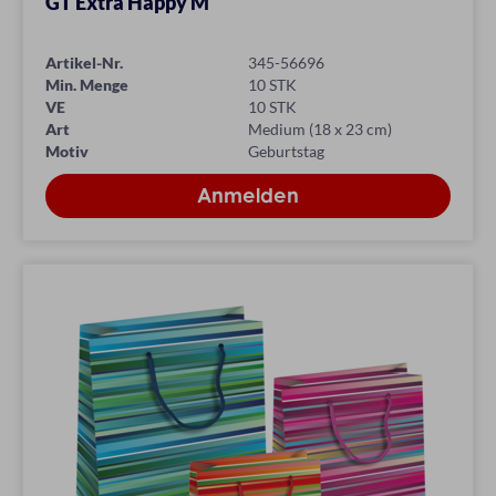
GT Extra Happy M
Artikel-Nr.
345-56696
Min. Menge
10 STK
VE
10 STK
Art
Medium (18 x 23 cm)
Motiv
Geburtstag