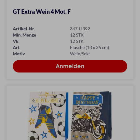
GT Extra Wein 4 Mot. F
Artikel-Nr.
347-H392
Min. Menge
12 STK
VE
12 STK
Art
Flasche (13 x 36 cm)
Motiv
Wein/Sekt