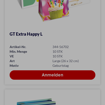
GT Extra Happy L
Artikel-Nr.
344-56702
Min. Menge
10 STK
VE
10 STK
Art
Large (26 x 32 cm)
Motiv
Geburtstag