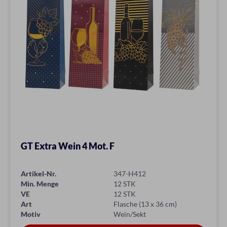
GT Extra Wein 4 Mot. F
Artikel-Nr.
347-H412
Min. Menge
12 STK
VE
12 STK
Art
Flasche (13 x 36 cm)
Motiv
Wein/Sekt