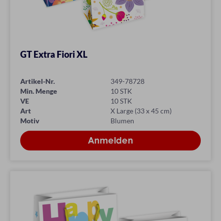
GT Extra Fiori XL
Artikel-Nr.
349-78728
Min. Menge
10 STK
VE
10 STK
Art
X Large (33 x 45 cm)
Motiv
Blumen