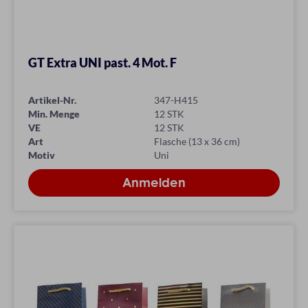
GT Extra UNI past. 4 Mot. F
Artikel-Nr.
347-H415
Min. Menge
12 STK
VE
12 STK
Art
Flasche (13 x 36 cm)
Motiv
Uni