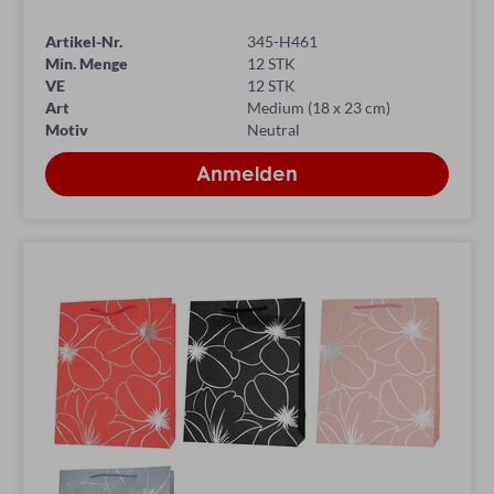
Artikel-Nr.
345-H461
Min. Menge
12 STK
VE
12 STK
Art
Medium (18 x 23 cm)
Motiv
Neutral