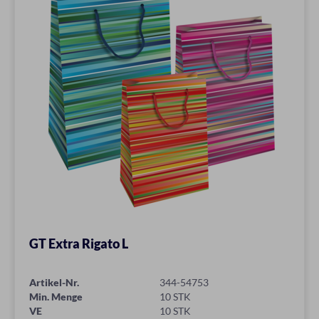
GT Extra Rigato L
Artikel-Nr.
344-54753
Min. Menge
10 STK
VE
10 STK