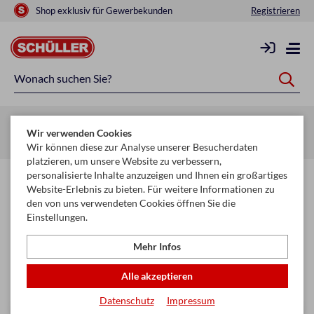
Shop exklusiv für Gewerbekunden
Registrieren
Startseite
Glückwunschkarten & Papeterie
Geschenktaschen
Wir verwenden Cookies
Geschenktaschen Extra
Wir können diese zur Analyse unserer Besucherdaten
platzieren, um unsere Website zu verbessern,
personalisierte Inhalte anzuzeigen und Ihnen ein großartiges
Geschenktaschen Extra
Website-Erlebnis zu bieten. Für weitere Informationen zu
den von uns verwendeten Cookies öffnen Sie die
Einstellungen.
Filtern & Sortieren
Mehr Infos
Seite
keyboard_arrow_right
Alle akzeptieren
1
2
3
Datenschutz
Impressum