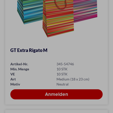
GT Extra Rigato M
Artikel-Nr.
345-54746
Min. Menge
10 STK
VE
10 STK
Art
Medium (18 x 23 cm)
Motiv
Neutral