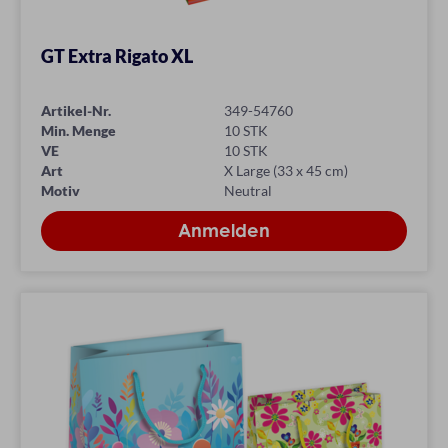
GT Extra Rigato XL
Artikel-Nr.
349-54760
Min. Menge
10 STK
VE
10 STK
Art
X Large (33 x 45 cm)
Motiv
Neutral