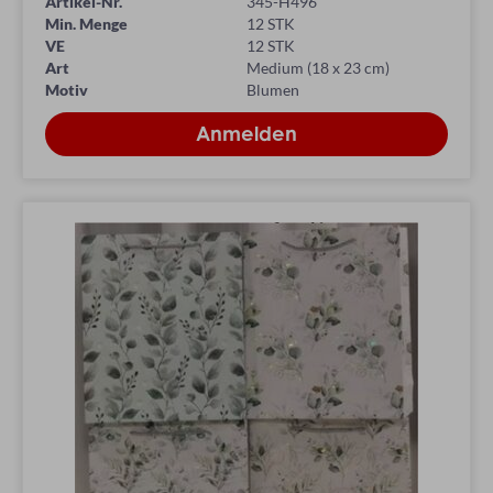
Artikel-Nr.
345-H496
Min. Menge
12 STK
VE
12 STK
Art
Medium (18 x 23 cm)
Motiv
Blumen