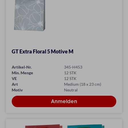
GT Extra Floral 5 Motive M
Artikel-Nr.
345-H453
Min. Menge
12 STK
VE
12 STK
Art
Medium (18 x 23 cm)
Motiv
Neutral