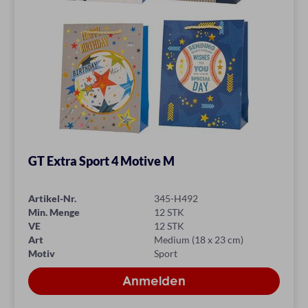
GT Extra Sport 4 Motive M
Artikel-Nr.
345-H492
Min. Menge
12 STK
VE
12 STK
Art
Medium (18 x 23 cm)
Motiv
Sport