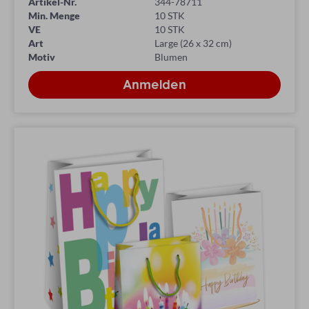
Artikel-Nr.
344-78711
Min. Menge
10 STK
VE
10 STK
Art
Large (26 x 32 cm)
Motiv
Blumen