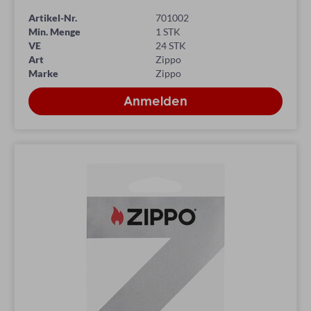
Artikel-Nr.
701002
Min. Menge
1 STK
VE
24 STK
Art
Zippo
Marke
Zippo