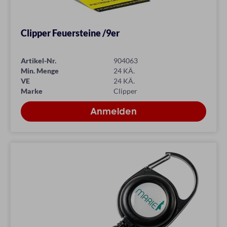
Clipper Feuersteine /9er
Artikel-Nr.
904063
Min. Menge
24 KÄ.
VE
24 KÄ.
Marke
Clipper