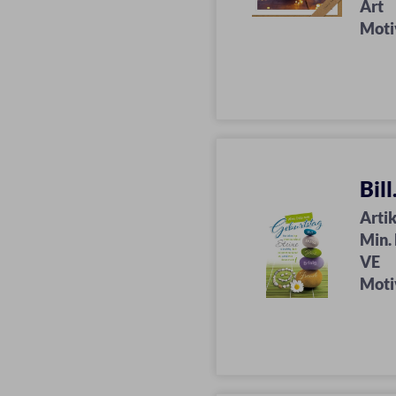
Art
Moti
Bil
Artik
Min.
VE
Moti