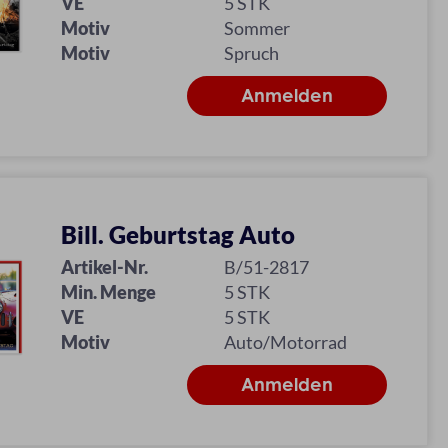
VE
5 STK
Motiv
Sommer
Motiv
Spruch
Bill. Geburtstag Auto
Artikel-Nr.
B/51-2817
Min. Menge
5 STK
VE
5 STK
Motiv
Auto/Motorrad