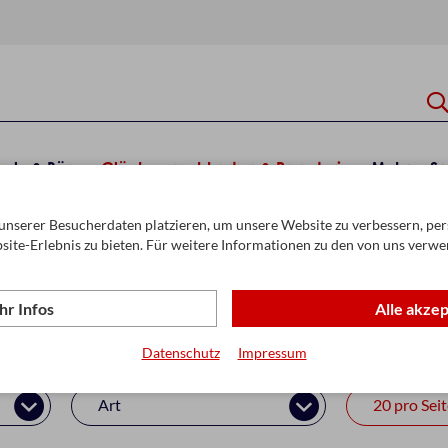
hule & Büro
Glückwunschkarten & Papeterie
Mehr
Sa
unserer Besucherdaten platzieren, um unsere Website zu verbessern, pers
ten Kollektion
Geburtstag
site-Erlebnis zu bieten. Für weitere Informationen zu den von uns verwe
r Infos
Alle akze
Datenschutz
Impressum
Art