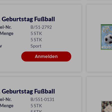
l. Geburtstag Fußball
el-Nr.
B/51-2792
 Menge
5 STK
5 STK
v
Sport
l. Geburtstag Fußball
el-Nr.
B/551-0131
 Menge
5 STK
5 STK