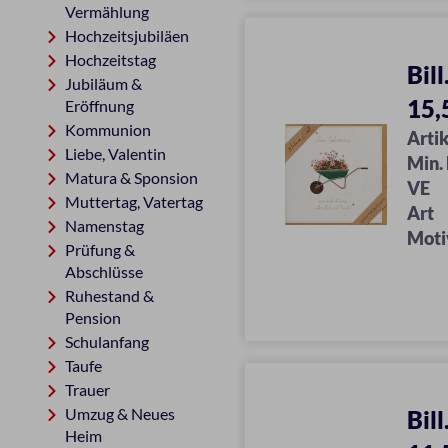
Vermählung
Hochzeitsjubiläen
Hochzeitstag
Bil
Jubiläum &
15,
Eröffnung
Kommunion
Artik
Liebe, Valentin
Min.
Matura & Sponsion
VE
Muttertag, Vatertag
Art
Namenstag
Moti
Prüfung &
Abschlüsse
Ruhestand &
Pension
Schulanfang
Taufe
Trauer
Umzug & Neues
Bil
Heim