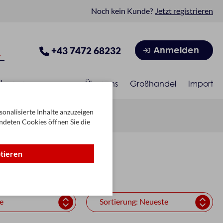
Noch kein Kunde?
Jetzt registrieren
Anmelden
+43 7472 68232
isonen
Über uns
Großhandel
Import
onalisierte Inhalte anzuzeigen
ndeten Cookies öffnen Sie die
ptieren