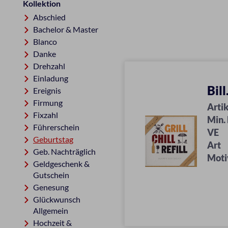
Kollektion
Abschied
Bachelor & Master
Blanco
Danke
Drehzahl
Einladung
Bil
Ereignis
Firmung
Artik
Fixzahl
Min.
Führerschein
VE
Geburtstag
Art
Geb. Nachträglich
Moti
Geldgeschenk &
Gutschein
Genesung
Glückwunsch
Allgemein
Hochzeit &