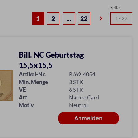
Seite
keyboard_arrow_right
1
2
...
22
Bill. NC Geburtstag
15,5x15,5
Artikel-Nr.
B/69-4054
Min. Menge
3 STK
VE
6 STK
Art
Nature Card
Motiv
Neutral