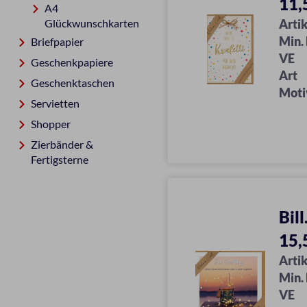
11,
A4
Glückwunschkarten
Artik
Min.
Briefpapier
VE
Geschenkpapiere
Art
Geschenktaschen
Moti
Servietten
Shopper
Zierbänder &
Fertigsterne
Bil
15,
Artik
Min.
VE