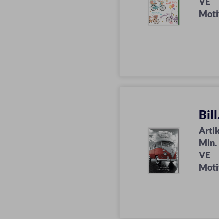
VE
Moti
Bil
Artik
Min.
VE
Moti