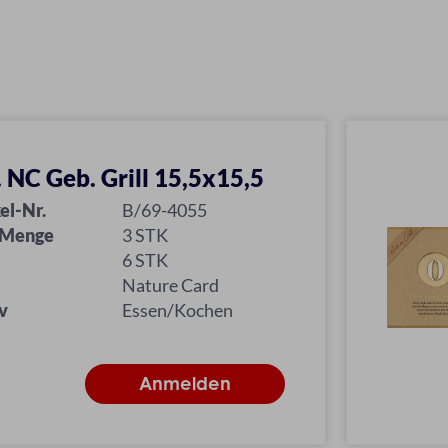
l. NC Geb. Grill 15,5x15,5
el-Nr.
B/69-4055
 Menge
3 STK
6 STK
Nature Card
v
Essen/Kochen