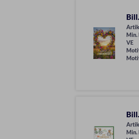
Bil
Artik
Min.
VE
Moti
Moti
Bil
Artik
Min.