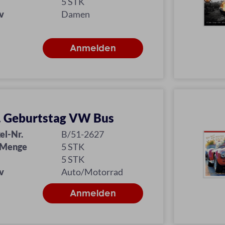
5 STK
v
Damen
l. Geburtstag VW Bus
el-Nr.
B/51-2627
 Menge
5 STK
5 STK
v
Auto/Motorrad