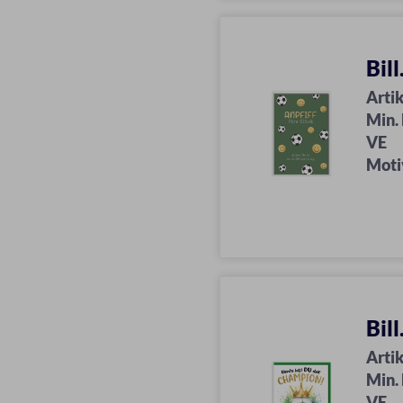
Bil
Artik
Min.
VE
Moti
Bil
Artik
Min.
VE