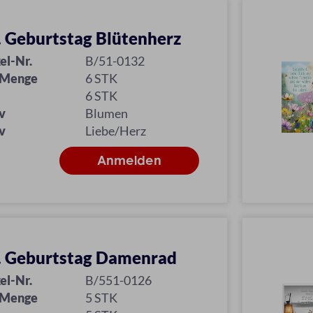
l. Geburtstag Blütenherz
el-Nr.
B/51-0132
 Menge
6 STK
6 STK
v
Blumen
v
Liebe/Herz
l. Geburtstag Damenrad
el-Nr.
B/551-0126
 Menge
5 STK