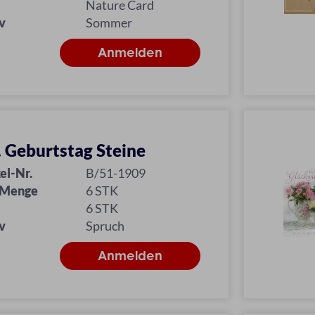
Nature Card
v
Sommer
l. Geburtstag Steine
el-Nr.
B/51-1909
 Menge
6 STK
6 STK
v
Spruch