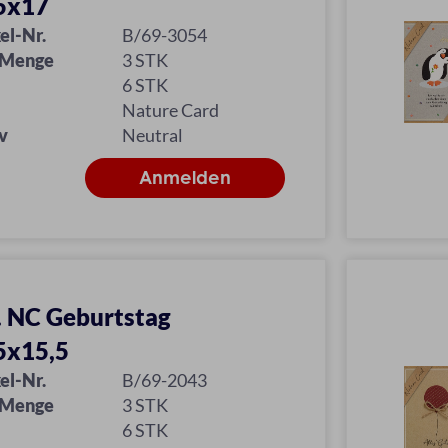
5x17
el-Nr.
B/69-3054
 Menge
3 STK
6 STK
Nature Card
v
Neutral
l. NC Geburtstag
5x15,5
el-Nr.
B/69-2043
 Menge
3 STK
6 STK