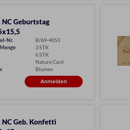
l. NC Geburtstag
5x15,5
el-Nr.
B/69-4053
 Menge
3 STK
6 STK
Nature Card
v
Blumen
l. NC Geb. Konfetti