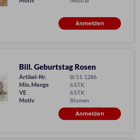
Motiv
Neutral
Bill. Geburtstag Rosen
Artikel-Nr.
B/51-1286
Min. Menge
6 STK
VE
6 STK
Motiv
Blumen