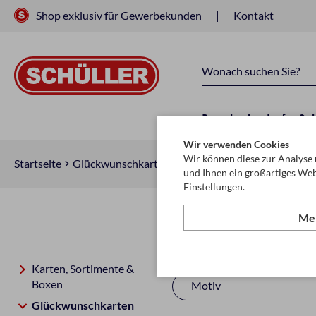
Shop exklusiv für Gewerbekunden
Kontakt
Raucherbedarf
Sc
Wir verwenden Cookies
Wir können diese zur Analyse 
Startseite
Glückwunschkarten & Papeterie
Glückwunschkar
und Ihnen ein großartiges Web
Einstellungen.
Meh
Geburtstag
Karten, Sortimente &
Boxen
Motiv
Glückwunschkarten