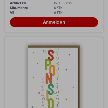
Artikel-Nr.
B/60-E6815
Min. Menge
6 STK
VE
6 STK