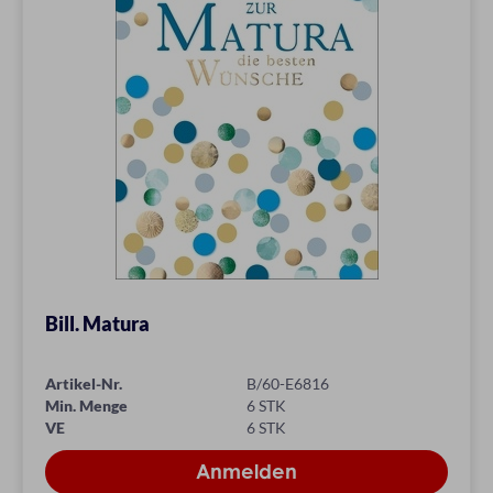
Bill. Matura
Artikel-Nr.
B/60-E6816
Min. Menge
6 STK
VE
6 STK