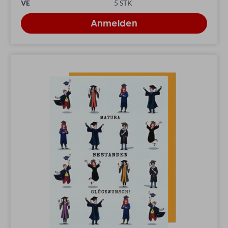
VE
5 STK