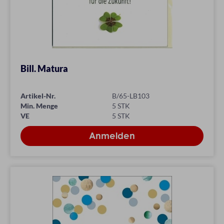
Bill. Matura
Artikel-Nr.
B/65-LB103
Min. Menge
5 STK
VE
5 STK