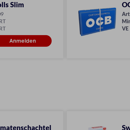
lls Slim
OC
09
Art
KRT
Mi
KRT
VE
atenschachtel
Sw