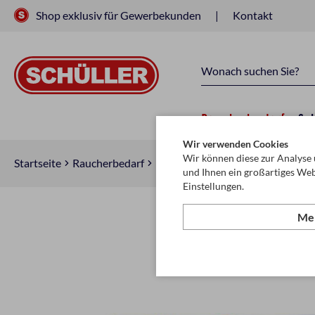
Shop exklusiv für Gewerbekunden
Kontakt
Raucherbedarf
Sc
Wir verwenden Cookies
Wir können diese zur Analyse 
Startseite
Raucherbedarf
Raucherzubehör
Zigarettenpap
und Ihnen ein großartiges Web
Einstellungen.
Meh