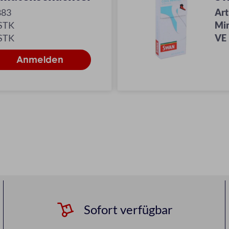
883
Art
 STK
Mi
 STK
VE
Sofort verfügbar