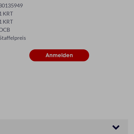
30135949
1 KRT
1 KRT
OCB
Staffelpreis