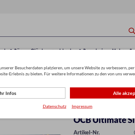
hule & Büro
Glückwunschkarten & Papeterie
Mehr
Sa
unserer Besucherdaten platzieren, um unsere Website zu verbessern, pers
ier
site-Erlebnis zu bieten. Für weitere Informationen zu den von uns verwe
r Infos
Alle akze
Datenschutz
Impressum
OCB Ultimate Sl
Artikel-Nr.