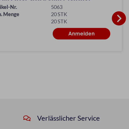
ikel-Nr.
5063
n. Menge
20 STK
20 STK
Verlässlicher Service