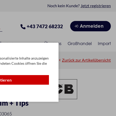
Noch kein Kunde?
Jetzt registrieren
Anmelden
+43 7472 68232
isonen
Über uns
Großhandel
Import
onalisierte Inhalte anzuzeigen
Zurück zur Artikelübersicht
ndeten Cookies öffnen Sie die
ptieren
im + Tips
03065