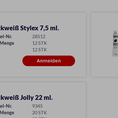
kweiß Stylex 7,5 ml.
el-Nr.
28512
 Menge
12 STK
12 STK
kweiß Jolly 22 ml.
el-Nr.
9345
 Menge
20 STK