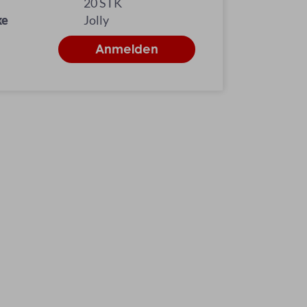
20 STK
ke
Jolly