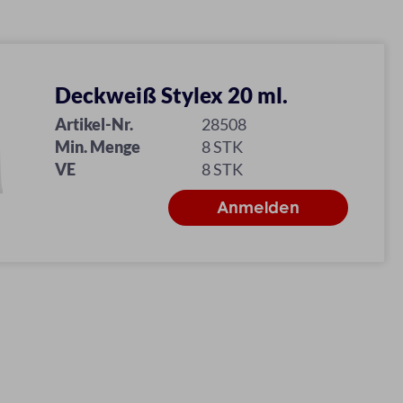
Deckweiß Stylex 20 ml.
Artikel-Nr.
28508
Min. Menge
8 STK
VE
8 STK