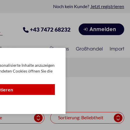
Noch kein Kunde?
Jetzt registrieren
Anmelden
+43 7472 68232
isonen
Über uns
Großhandel
Import
onalisierte Inhalte anzuzeigen
ndeten Cookies öffnen Sie die
ptieren