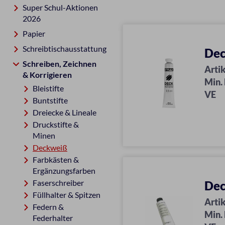
Super Schul-Aktionen
2026
Papier
Schreibtischausstattung
Dec
Schreiben, Zeichnen
Artik
& Korrigieren
Min.
Bleistifte
VE
Buntstifte
Dreiecke & Lineale
Druckstifte &
Minen
Deckweiß
Farbkästen &
Ergänzungsfarben
Faserschreiber
Dec
Füllhalter & Spitzen
Artik
Federn &
Min.
Federhalter