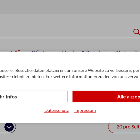
hule & Büro
Glückwunschkarten & Papeterie
Mehr
Sa
unserer Besucherdaten platzieren, um unsere Website zu verbessern, pers
n
Deckweiß
site-Erlebnis zu bieten. Für weitere Informationen zu den von uns verwe
r Infos
Alle akze
Datenschutz
Impressum