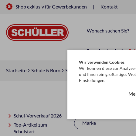
Shop exklusiv für Gewerbekunden
Kontakt
Raucherbedarf
Sc
Wir verwenden Cookies
Wir können diese zur Analyse 
Startseite
Schule & Büro
Schreiben, Zeichnen & Korrigiere
und Ihnen ein großartiges Web
Einstellungen.
Meh
Deckweiß
Schul-Vorverkauf 2026
Marke
Top-Artikel zum
Schulstart