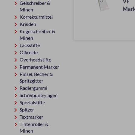
VE
Gelschreiber &
Mar
Minen
Korrekturmittel
Kreiden
Kugelschreiber &
Minen
Lackstifte
Ölkreide
Overheadstifte
Permanent Marker
Pinsel, Becher &
Spritzgitter
Radiergummi
Schreibunterlagen
Spezialstifte
Spitzer
Textmarker
Tintenroller &
Minen