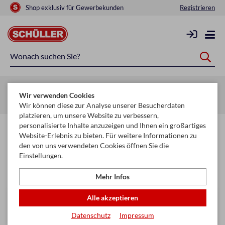
Shop exklusiv für Gewerbekunden
Registrieren
Startseite
Schule & Büro
Papier
Wir verwenden Cookies
Adding-, Kassa- & Thermorollen
Wir können diese zur Analyse unserer Besucherdaten
platzieren, um unsere Website zu verbessern,
personalisierte Inhalte anzuzeigen und Ihnen ein großartiges
Adding-, Kassa- & Thermorollen
Website-Erlebnis zu bieten. Für weitere Informationen zu
den von uns verwendeten Cookies öffnen Sie die
Einstellungen.
Filtern & Sortieren
Mehr Infos
Alle akzeptieren
Datenschutz
Impressum