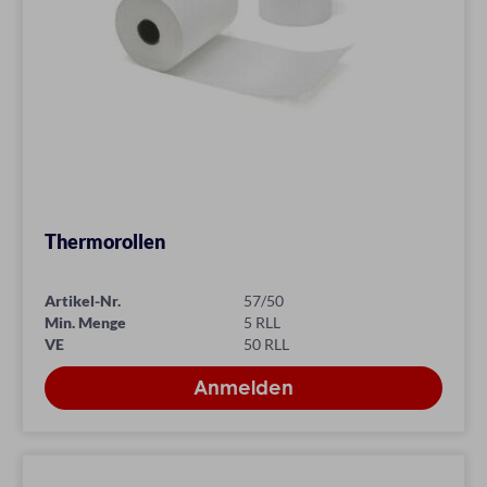
Thermorollen
Artikel-Nr.
57/50
Min. Menge
5 RLL
VE
50 RLL