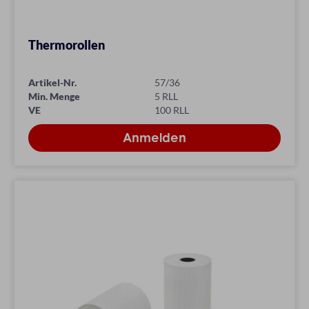
Thermorollen
Artikel-Nr.
57/36
Min. Menge
5 RLL
VE
100 RLL