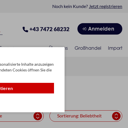
Noch kein Kunde?
Jetzt registrieren
Anmelden
+43 7472 68232
isonen
Über uns
Großhandel
Import
onalisierte Inhalte anzuzeigen
ndeten Cookies öffnen Sie die
ptieren