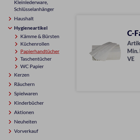
Kleinlederware,
Schlüsselanhänger
Haushalt
Hygieneartikel
C-F
Kämme & Bürsten
Artik
Küchenrollen
Min.
Papierhandtücher
VE
Taschentücher
WC Papier
Kerzen
Räuchern
Spielwaren
Kinderbücher
Aktionen
Neuheiten
Vorverkauf