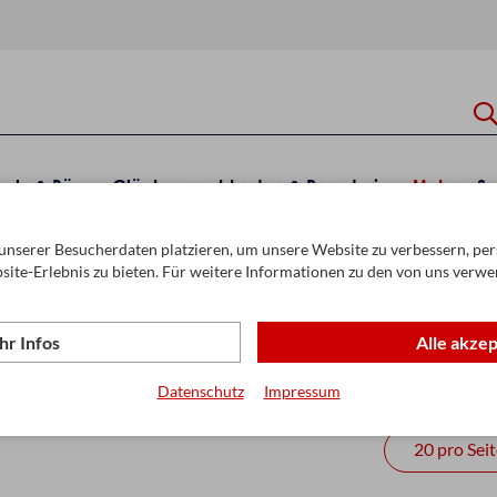
hule & Büro
Glückwunschkarten & Papeterie
Mehr
Sa
unserer Besucherdaten platzieren, um unsere Website zu verbessern, pers
site-Erlebnis zu bieten. Für weitere Informationen zu den von uns verwe
r Infos
Alle akze
ücher
Datenschutz
Impressum