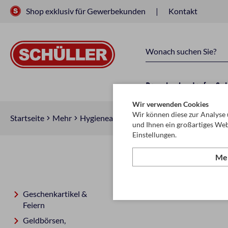
Shop exklusiv für Gewerbekunden
Kontakt
Raucherbedarf
Sc
Wir verwenden Cookies
Wir können diese zur Analyse 
Startseite
Mehr
Hygieneartikel
Papierhandtücher
und Ihnen ein großartiges Web
Einstellungen.
Meh
Papierhandt
Geschenkartikel &
Feiern
Geldbörsen,