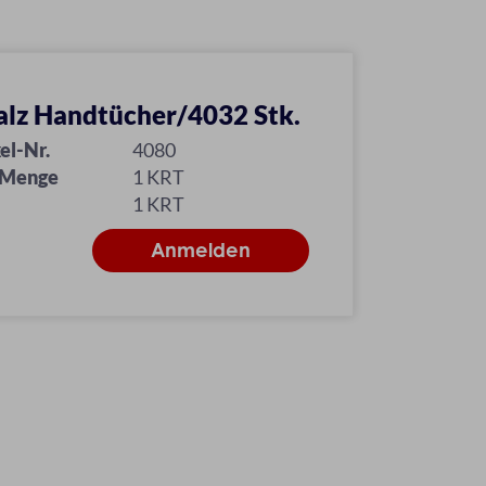
alz Handtücher/4032 Stk.
el-Nr.
4080
 Menge
1 KRT
1 KRT