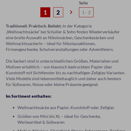
Seite
keyboard_arrow_right
1
2
Traditionell. Praktisch. Beliebt.
In der Kategorie
„Weihnachtssäcke“ bei Schüller & Sohn finden Wiederverkäufer
eine breite Auswahl an Nikolosäcken, Geschenkesäcken und
Weihnachtssackerln – ideal für Nikolausaktionen,
Firmengeschenke, Schulveranstaltungen oder Adventfeiern.
Die Sackerl sind in unterschiedlichen Größen, Materialien und
Motiven erhältlich – von klassisch bedrucktem Papier über
Kunststoff mit Sichtfenster bis zu nachhaltigen Zellglas-Varianten.
Viele Modelle sind lebensmitteltauglich und daher auch bestens
für Süßwaren, Nüsse oder kleine Präsente geeignet.
Im Sortiment enthalten:
Weihnachtssäcke aus Papier, Kunststoff oder Zellglas
Größen von Mini bis XL – ideal für Geschenke,
Werbeartikel & Süßwaren
Motive: Nikolaus, Christkind, Sterne, Schneemann, Rentiere