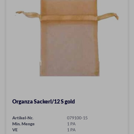
Organza Sackerl/12 S gold
Artikel-Nr.
079100-15
Min. Menge
1 PA
VE
1 PA