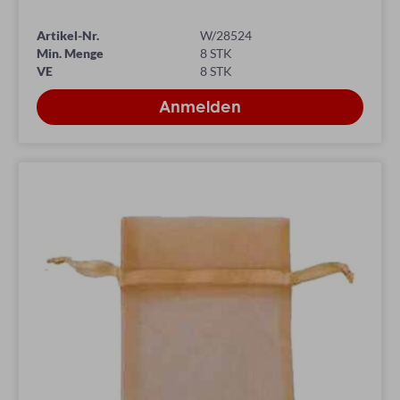
Artikel-Nr.
W/28524
Min. Menge
8 STK
VE
8 STK