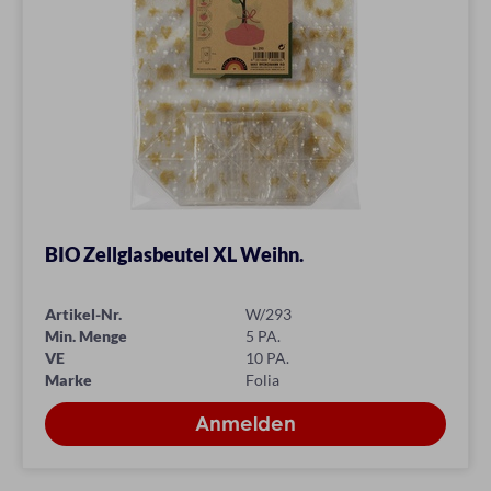
BIO Zellglasbeutel XL Weihn.
Artikel-Nr.
W/293
Min. Menge
5 PA.
VE
10 PA.
Marke
Folia