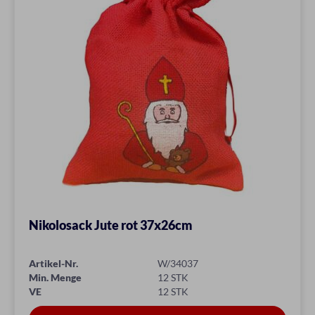
Nikolosack Jute rot 37x26cm
Artikel-Nr.
W/34037
Min. Menge
12 STK
VE
12 STK