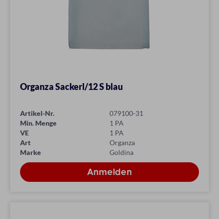
Organza Sackerl/12 S blau
Artikel-Nr.
079100-31
Min. Menge
1 PA
VE
1 PA
Art
Organza
Marke
Goldina