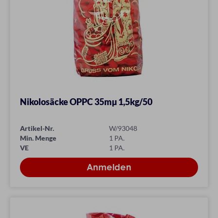
Nikolosäcke OPPC 35mµ 1,5kg/50
Artikel-Nr.
W/93048
Min. Menge
1 PA.
VE
1 PA.