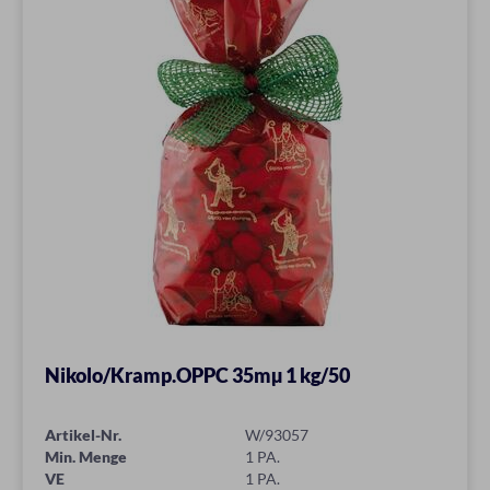
Nikolo/Kramp.OPPC 35mµ 1 kg/50
Artikel-Nr.
W/93057
Min. Menge
1 PA.
VE
1 PA.