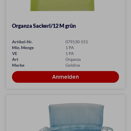
Organza Sackerl/12 M grün
Artikel-Nr.
079130-551
Min. Menge
1 PA
VE
1 PA
Art
Organza
Marke
Goldina