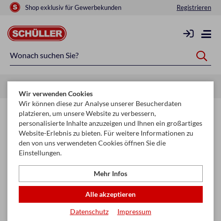
Shop exklusiv für Gewerbekunden
Registrieren
Startseite
Saisonen
Weihnachten
Säcke
Wir verwenden Cookies
Wir können diese zur Analyse unserer Besucherdaten
Weihnachtssäcke & Nikolosackerl –
platzieren, um unsere Website zu verbessern,
personalisierte Inhalte anzuzeigen und Ihnen ein großartiges
Klassische Verpackung für kleine
Website-Erlebnis zu bieten. Für weitere Informationen zu
Geschenke
den von uns verwendeten Cookies öffnen Sie die
Einstellungen.
Filtern & Sortieren
Mehr Infos
Alle akzeptieren
Seite
Datenschutz
Impressum
keyboard_arrow_right
1
2