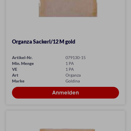
Organza Sackerl/12 M gold
Artikel-Nr.
079130-15
Min. Menge
1 PA
VE
1 PA
Art
Organza
Marke
Goldina