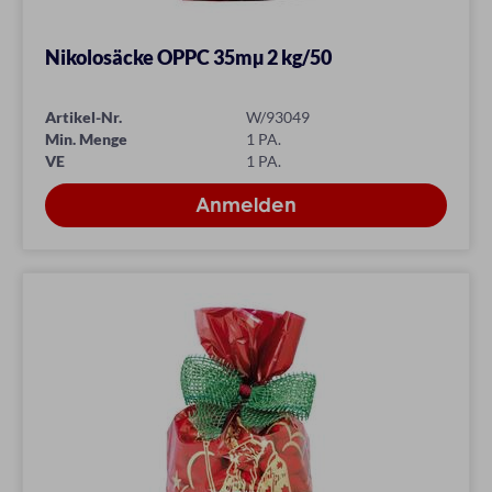
Nikolosäcke OPPC 35mµ 2 kg/50
Artikel-Nr.
W/93049
Min. Menge
1 PA.
VE
1 PA.