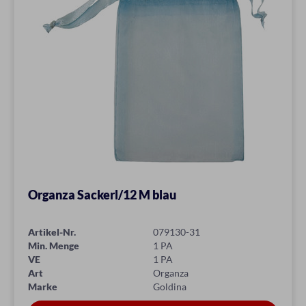
Organza Sackerl/12 M blau
Artikel-Nr.
079130-31
Min. Menge
1 PA
VE
1 PA
Art
Organza
Marke
Goldina