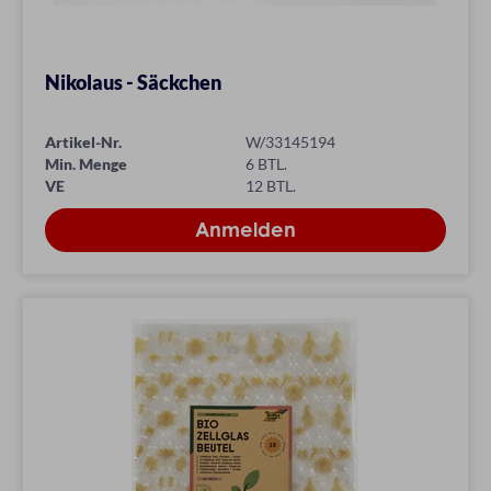
Nikolaus - Säckchen
Artikel-Nr.
W/33145194
Min. Menge
6 BTL.
VE
12 BTL.