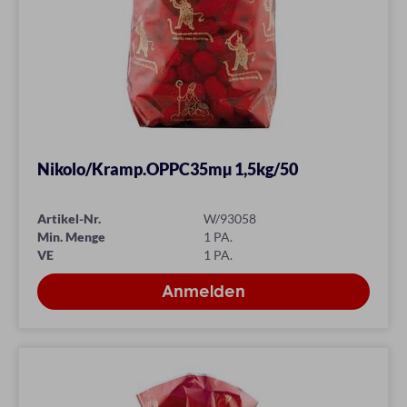
Nikolo/Kramp.OPPC35mµ 1,5kg/50
Artikel-Nr.
W/93058
Min. Menge
1 PA.
VE
1 PA.