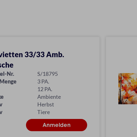
vietten 33/33 Amb.
sche
el-Nr.
S/18795
 Menge
3 PA.
12 PA.
ke
Ambiente
v
Herbst
v
Tiere