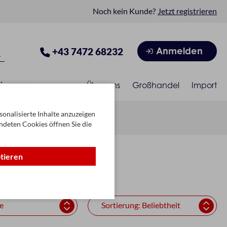
Noch kein Kunde?
Jetzt registrieren
Anmelden
+43 7472 68232
isonen
Über uns
Großhandel
Import
onalisierte Inhalte anzuzeigen
ndeten Cookies öffnen Sie die
ptieren