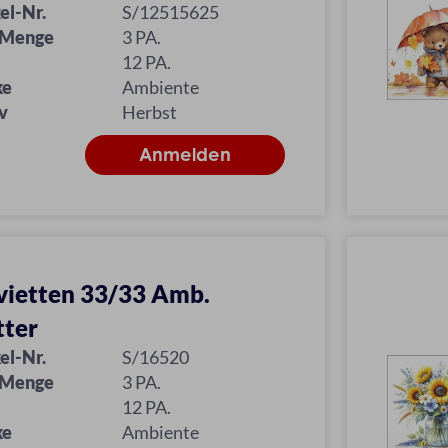
el-Nr.
S/12515625
 Menge
3 PA.
12 PA.
ke
Ambiente
v
Herbst
vietten 33/33 Amb.
tter
el-Nr.
S/16520
 Menge
3 PA.
12 PA.
ke
Ambiente