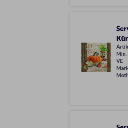
Ser
Kür
Artik
Min.
VE
Mar
Moti
Ser