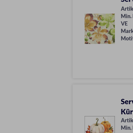
Artik
Min.
VE
Mar
Moti
Ser
Kür
Artik
Min.