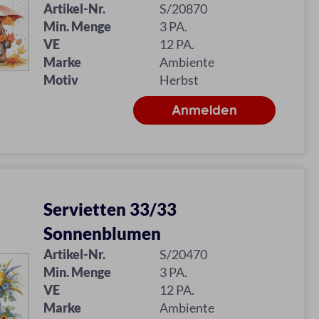
Artikel-Nr.
S/20870
Min. Menge
3 PA.
VE
12 PA.
Marke
Ambiente
Motiv
Herbst
Servietten 33/33
Sonnenblumen
Artikel-Nr.
S/20470
Min. Menge
3 PA.
VE
12 PA.
Marke
Ambiente