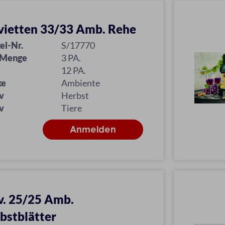
vietten 33/33 Amb. Rehe
el-Nr.
S/17770
 Menge
3 PA.
12 PA.
ke
Ambiente
v
Herbst
v
Tiere
v. 25/25 Amb.
bstblätter