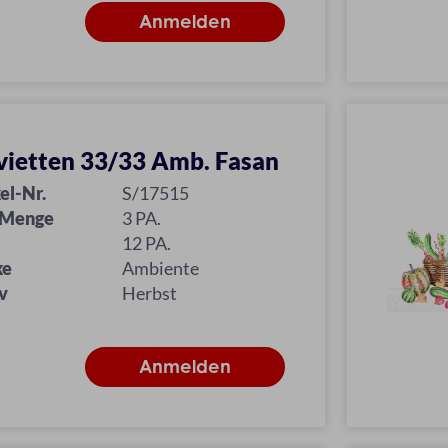
vietten 33/33 Amb. Fasan
el-Nr.
S/17515
 Menge
3 PA.
12 PA.
ke
Ambiente
v
Herbst