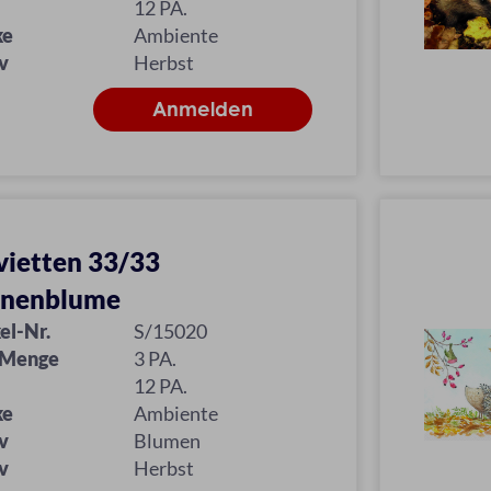
12 PA.
ke
Ambiente
v
Herbst
vietten 33/33
nnenblume
el-Nr.
S/15020
 Menge
3 PA.
12 PA.
ke
Ambiente
v
Blumen
v
Herbst