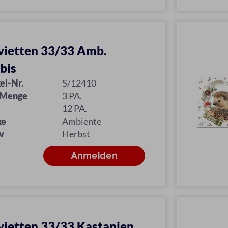
vietten 33/33 Amb.
bis
el-Nr.
S/12410
 Menge
3 PA.
12 PA.
ke
Ambiente
v
Herbst
vietten 33/33 Kastanien