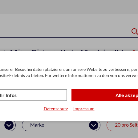
hule & Büro
Glückwunschkarten & Papeterie
Mehr
Sa
unserer Besucherdaten platzieren, um unsere Website zu verbessern, pers
een
site-Erlebnis zu bieten. Für weitere Informationen zu den von uns verwe
r Infos
Alle akze
lloween
Datenschutz
Impressum
Marke