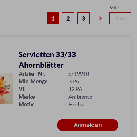
Seite
keyboard_arrow_right
1
2
3
Servietten 33/33
Ahornblätter
Artikel-Nr.
S/19910
Min. Menge
3 PA.
VE
12 PA.
Marke
Ambiente
Motiv
Herbst