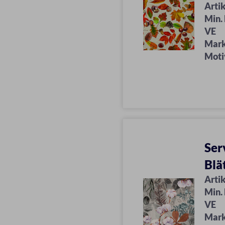
Artik
Min.
VE
Mar
Moti
Ser
Blä
Artik
Min.
VE
Mar