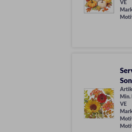
VE
Mar
Moti
Ser
So
Artik
Min.
VE
Mar
Moti
Moti