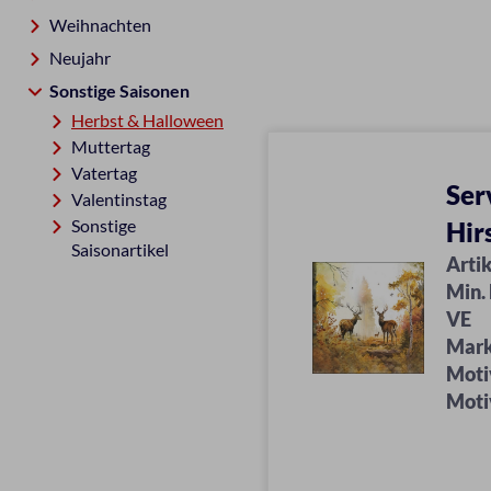
Weihnachten
Neujahr
Sonstige Saisonen
Herbst & Halloween
Muttertag
Vatertag
Ser
Valentinstag
Sonstige
Hir
Saisonartikel
Artik
Min.
VE
Mar
Moti
Moti