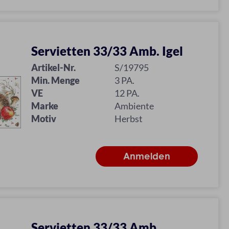
Servietten 33/33 Amb. Igel
Artikel-Nr.
S/19795
Min. Menge
3 PA.
VE
12 PA.
Marke
Ambiente
Motiv
Herbst
Servietten 33/33 Amb.