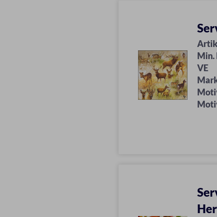
Ser
Artik
Min.
VE
Mar
Moti
Moti
Ser
Her