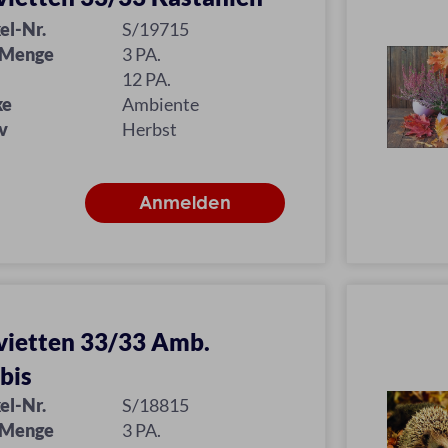
el-Nr.
S/19715
 Menge
3 PA.
12 PA.
ke
Ambiente
v
Herbst
vietten 33/33 Amb.
bis
el-Nr.
S/18815
 Menge
3 PA.