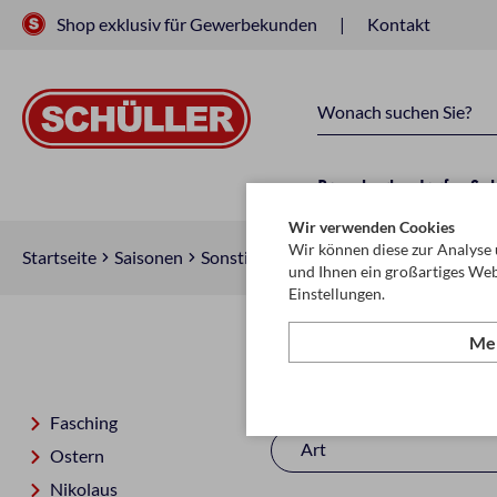
Shop exklusiv für Gewerbekunden
Kontakt
Raucherbedarf
Sc
Wir verwenden Cookies
Wir können diese zur Analyse 
Startseite
Saisonen
Sonstige Saisonen
Herbst & Hallow
und Ihnen ein großartiges Web
Einstellungen.
Meh
Herbst & Ha
Fasching
Art
Ostern
Nikolaus