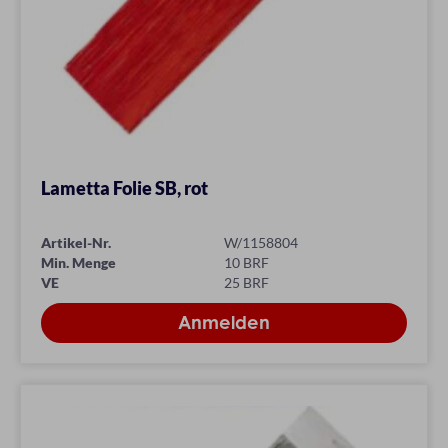
Lametta Folie SB, rot
Artikel-Nr.
W/1158804
Min. Menge
10 BRF
VE
25 BRF