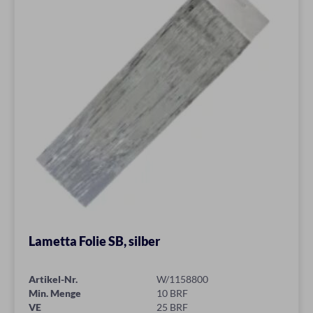
Lametta Folie SB, silber
Artikel-Nr.
W/1158800
Min. Menge
10 BRF
VE
25 BRF