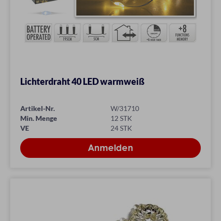
Lichterdraht 40 LED warmweiß
Artikel-Nr.
W/31710
Min. Menge
12 STK
VE
24 STK