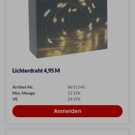
Lichterdraht 4,95 M
Artikel-Nr.
W/31540
Min. Menge
12 STK
VE
24 STK