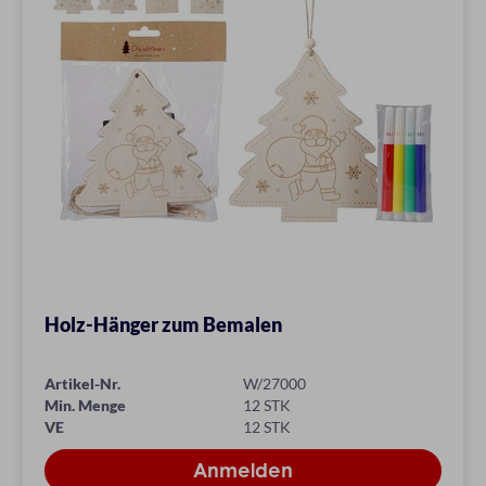
Holz-Hänger zum Bemalen
Artikel-Nr.
W/27000
Min. Menge
12 STK
VE
12 STK