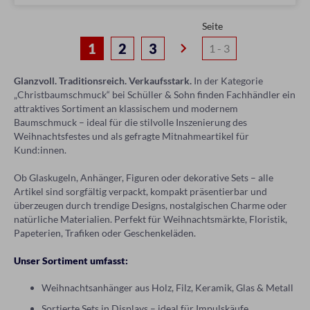
Seite
keyboard_arrow_right
1
2
3
Glanzvoll. Traditionsreich. Verkaufsstark.
In der Kategorie
„Christbaumschmuck“ bei Schüller & Sohn finden Fachhändler ein
attraktives Sortiment an klassischem und modernem
Baumschmuck – ideal für die stilvolle Inszenierung des
Weihnachtsfestes und als gefragte Mitnahmeartikel für
Kund:innen.
Ob Glaskugeln, Anhänger, Figuren oder dekorative Sets – alle
Artikel sind sorgfältig verpackt, kompakt präsentierbar und
überzeugen durch trendige Designs, nostalgischen Charme oder
natürliche Materialien. Perfekt für Weihnachtsmärkte, Floristik,
Papeterien, Trafiken oder Geschenkeläden.
Unser Sortiment umfasst:
Weihnachtsanhänger aus Holz, Filz, Keramik, Glas & Metall
Sortierte Sets in Displays – ideal für Impulskäufe