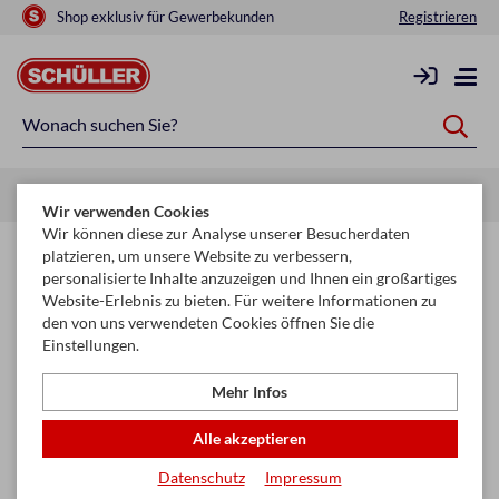
Shop exklusiv für Gewerbekunden
Registrieren
Startseite
Saisonen
Weihnachten
Christbaumschmuck
Wir verwenden Cookies
Wir können diese zur Analyse unserer Besucherdaten
Christbaumschmuck für Wiederverkäufer –
platzieren, um unsere Website zu verbessern,
personalisierte Inhalte anzuzeigen und Ihnen ein großartiges
Klassiker & Trends für stimmungsvolle
Website-Erlebnis zu bieten. Für weitere Informationen zu
Weihnachten
den von uns verwendeten Cookies öffnen Sie die
Einstellungen.
Filtern & Sortieren
Mehr Infos
Alle akzeptieren
Seite
Datenschutz
Impressum
keyboard_arrow_right
1
2
3