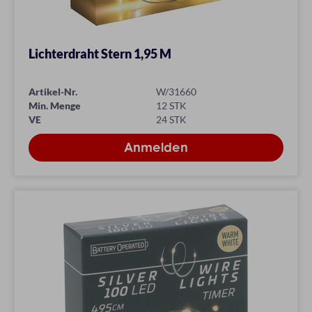
Lichterdraht Stern 1,95 M
Artikel-Nr.
W/31660
Min. Menge
12 STK
VE
24 STK