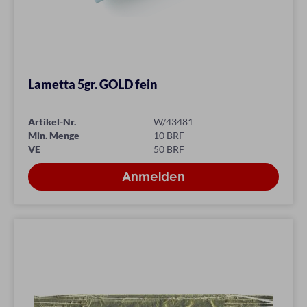
Lametta 5gr. GOLD fein
Artikel-Nr.
W/43481
Min. Menge
10 BRF
VE
50 BRF