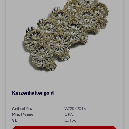
Kerzenhalter gold
Artikel-Nr.
W/2072015
Min. Menge
1 PA.
VE
10 PA.