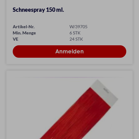
Schneespray 150 ml.
Artikel-Nr.
W/39705
Min. Menge
6 STK
VE
24 STK