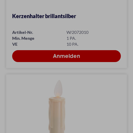
Kerzenhalter brillantsilber
Artikel-Nr.
W/2072010
Min. Menge
1 PA.
VE
10 PA.