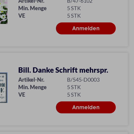
Artikel-Nr.
B/47-6102
Min. Menge
5 STK
VE
5 STK
Bill. Danke Schrift mehrspr.
Artikel-Nr.
B/545-D0003
Min. Menge
5 STK
VE
5 STK