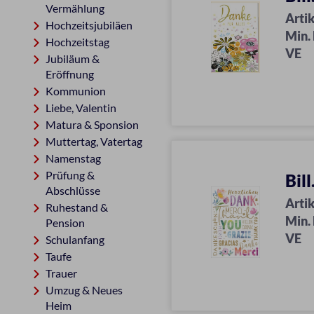
Vermählung
Artik
Hochzeitsjubiläen
Min.
Hochzeitstag
VE
Jubiläum &
Eröffnung
Kommunion
Liebe, Valentin
Matura & Sponsion
Muttertag, Vatertag
Namenstag
Prüfung &
Bil
Abschlüsse
Artik
Ruhestand &
Min.
Pension
VE
Schulanfang
Taufe
Trauer
Umzug & Neues
Heim