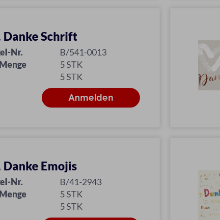
l. Danke Schrift
el-Nr.
B/541-0013
 Menge
5 STK
5 STK
l. Danke Emojis
el-Nr.
B/41-2943
 Menge
5 STK
5 STK