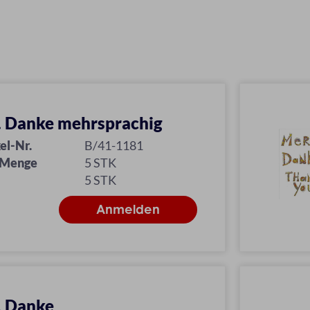
l. Danke mehrsprachig
el-Nr.
B/41-1181
 Menge
5 STK
5 STK
l. Danke