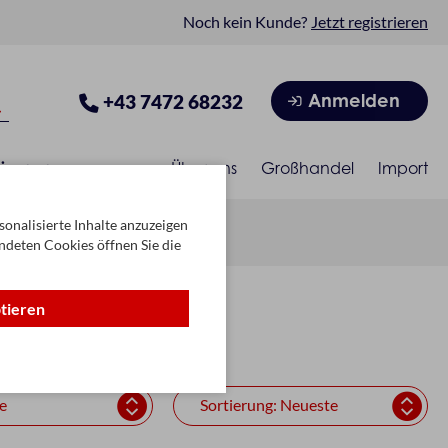
Noch kein Kunde?
Jetzt registrieren
Anmelden
+43 7472 68232
isonen
Über uns
Großhandel
Import
onalisierte Inhalte anzuzeigen
ndeten Cookies öffnen Sie die
ptieren