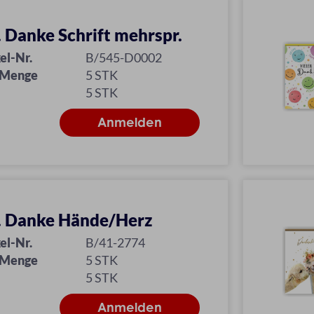
l. Danke Schrift mehrspr.
el-Nr.
B/545-D0002
 Menge
5 STK
5 STK
l. Danke Hände/Herz
el-Nr.
B/41-2774
 Menge
5 STK
5 STK