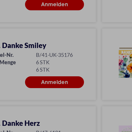
l. Danke Smiley
el-Nr.
B/41-UK-35176
 Menge
6 STK
6 STK
l. Danke Herz