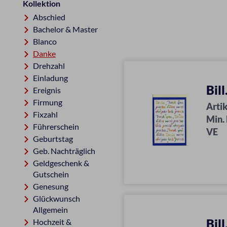
Kollektion
Abschied
Bachelor & Master
Blanco
Danke
Drehzahl
Einladung
Bil
Ereignis
Firmung
Artik
Fixzahl
Min.
Führerschein
VE
Geburtstag
Geb. Nachträglich
Geldgeschenk &
Gutschein
Genesung
Glückwunsch
Allgemein
Bil
Hochzeit &