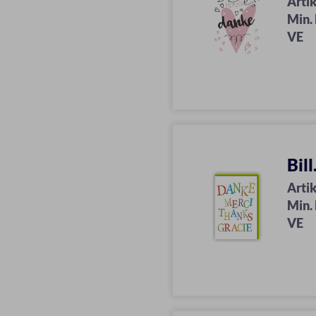
Artik
Min.
VE
Bil
Artik
Min.
VE