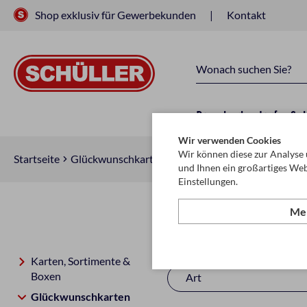
Shop exklusiv für Gewerbekunden
Kontakt
Raucherbedarf
Sc
Wir verwenden Cookies
Wir können diese zur Analyse 
Startseite
Glückwunschkarten & Papeterie
Glückwunschkar
und Ihnen ein großartiges Web
Einstellungen.
Meh
Danke
Karten, Sortimente &
Boxen
Art
Glückwunschkarten