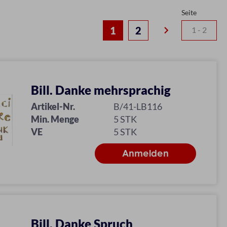
Seite
keyboard_arrow_right
1
2
Bill. Danke mehrsprachig
Artikel-Nr.
B/41-LB116
Min. Menge
5 STK
VE
5 STK
Bill. Danke Spruch