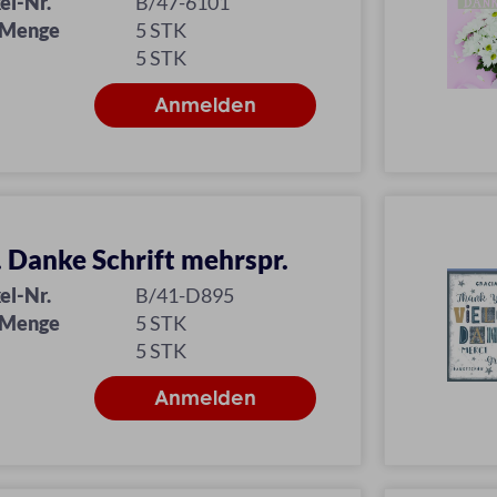
el-Nr.
B/47-6101
 Menge
5 STK
5 STK
l. Danke Schrift mehrspr.
el-Nr.
B/41-D895
 Menge
5 STK
5 STK