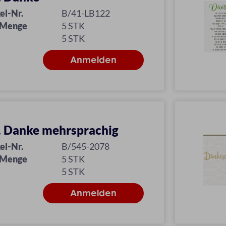
el-Nr.
B/41-LB122
 Menge
5 STK
5 STK
l. Danke mehrsprachig
el-Nr.
B/545-2078
 Menge
5 STK
5 STK