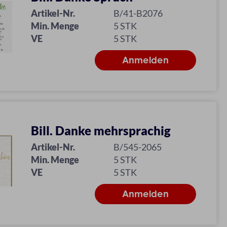
Artikel-Nr.
B/41-B2076
Min. Menge
5 STK
VE
5 STK
Bill. Danke mehrsprachig
Artikel-Nr.
B/545-2065
Min. Menge
5 STK
VE
5 STK