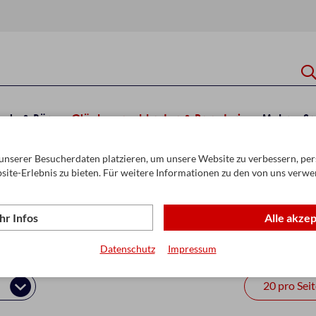
hule & Büro
Glückwunschkarten & Papeterie
Mehr
Sa
unserer Besucherdaten platzieren, um unsere Website zu verbessern, pers
ten Kollektion
Danke
site-Erlebnis zu bieten. Für weitere Informationen zu den von uns verwe
r Infos
Alle akze
Datenschutz
Impressum