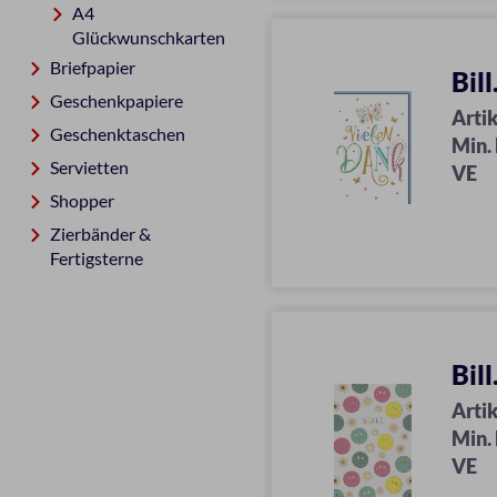
A4
Glückwunschkarten
Briefpapier
Bil
Geschenkpapiere
Artik
Geschenktaschen
Min.
Servietten
VE
Shopper
Zierbänder &
Fertigsterne
Bil
Artik
Min.
VE