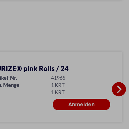
RIZE® pink Rolls / 24
ikel-Nr.
41965
n. Menge
1 KRT
1 KRT