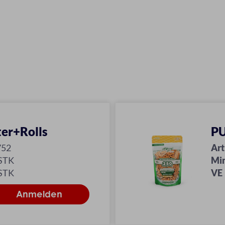
ter+Rolls
PU
752
Art
 STK
Mi
 STK
VE