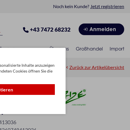
Noch kein Kunde?
Jetzt registrieren
Anmelden
+43 7472 68232
isonen
Über uns
Großhandel
Import
onalisierte Inhalte anzuzeigen
Zurück zur Artikelübersicht
ndeten Cookies öffnen Sie die
ptieren
pre rolled
413036