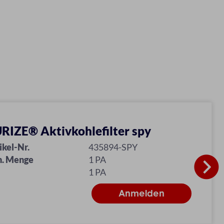
RIZE® Aktivkohlefilter spy
ikel-Nr.
435894-SPY
n. Menge
1 PA
1 PA