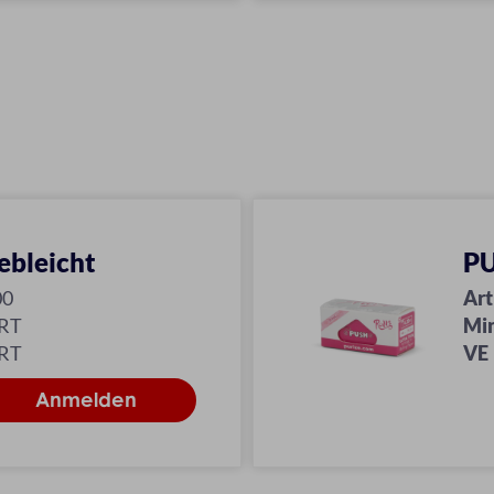
ebleicht
PU
00
Art
KRT
Mi
KRT
VE