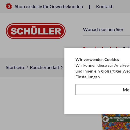
Shop exklusiv für Gewerbekunden
Kontakt
Raucherbedarf
Sc
Wir verwenden Cookies
Wir können diese zur Analyse 
Startseite
Raucherbedarf
Raucherzubehör
Zigarettenfilt
und Ihnen ein großartiges Web
Einstellungen.
Meh