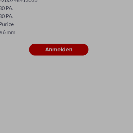
4260748413036
30 PA.
30 PA.
Purize
ø 6 mm