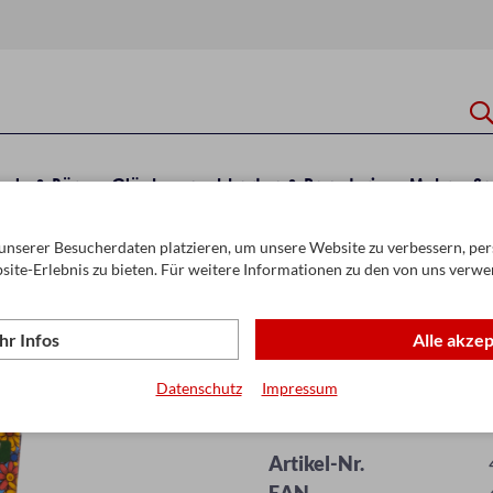
hule & Büro
Glückwunschkarten & Papeterie
Mehr
Sa
unserer Besucherdaten platzieren, um unsere Website zu verbessern, pers
er
site-Erlebnis zu bieten. Für weitere Informationen zu den von uns verwe
r Infos
Alle akze
Datenschutz
Impressum
PURIZE® Cones 
Artikel-Nr.