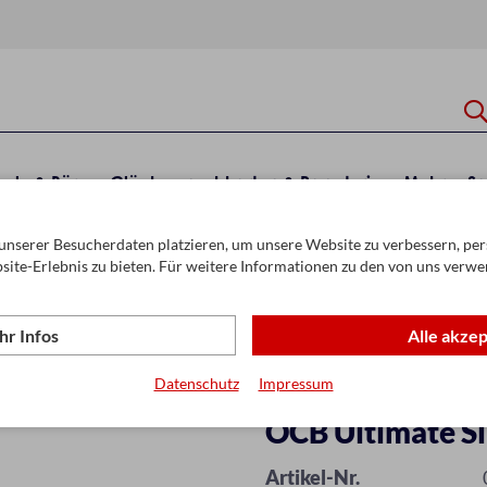
hule & Büro
Glückwunschkarten & Papeterie
Mehr
Sa
unserer Besucherdaten platzieren, um unsere Website zu verbessern, pers
ier
site-Erlebnis zu bieten. Für weitere Informationen zu den von uns verwe
r Infos
Alle akze
Datenschutz
Impressum
OCB Ultimate Sl
Artikel-Nr.