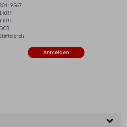
30119567
1 KRT
1 KRT
OCB
Staffelpreis