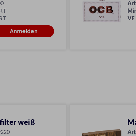
00
Art
KRT
Mi
KRT
VE
ilter weiß
Ma
9220
Art