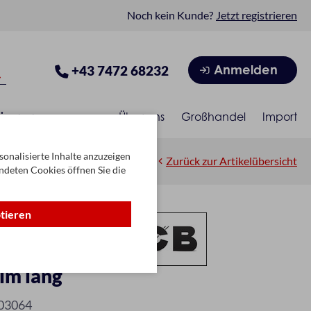
Noch kein Kunde?
Jetzt registrieren
Anmelden
+43 7472 68232
isonen
Über uns
Großhandel
Import
onalisierte Inhalte anzuzeigen
Zurück zur Artikelübersicht
ndeten Cookies öffnen Sie die
ptieren
im lang
03064