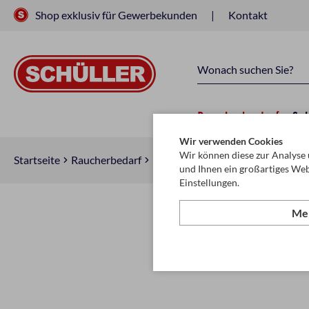
Shop exklusiv für Gewerbekunden
Kontakt
Raucherbedarf
Sc
Wir verwenden Cookies
Wir können diese zur Analyse 
Startseite
Raucherbedarf
Raucherzubehör
Zigarettenpap
und Ihnen ein großartiges Web
Einstellungen.
Meh