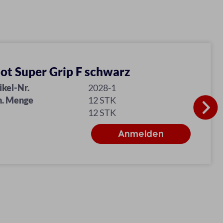
lot Super Grip F schwarz
ikel-Nr.
2028-1
n. Menge
12 STK
12 STK