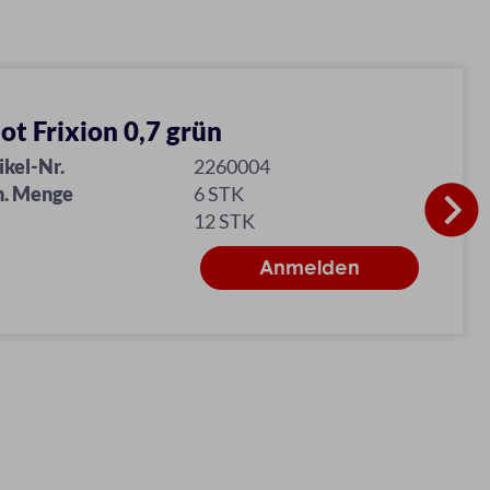
lot Frixion 0,7 grün
ikel-Nr.
2260004
n. Menge
6 STK
12 STK