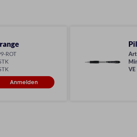
Orange
Pi
99-ROT
Art
 STK
Mi
 STK
VE