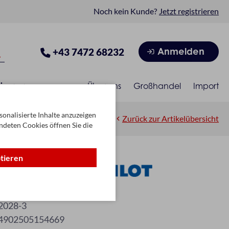
Noch kein Kunde?
Jetzt registrieren
Anmelden
+43 7472 68232
isonen
Über uns
Großhandel
Import
onalisierte Inhalte anzuzeigen
Zurück zur Artikelübersicht
ndeten Cookies öffnen Sie die
ptieren
 F blau
2028-3
4902505154669