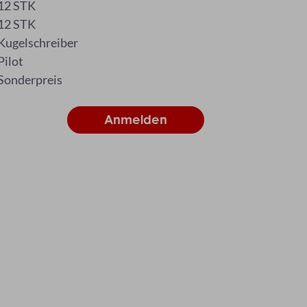
12 STK
12 STK
Kugelschreiber
Pilot
Sonderpreis