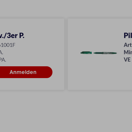
./3er P.
Pi
61001F
Art
A.
Mi
PA.
VE