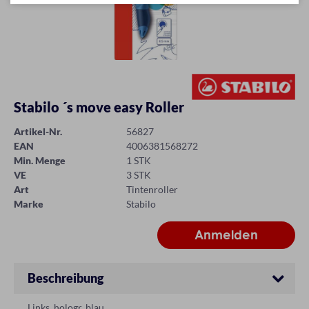
Stabilo ´s move easy Roller
Artikel-Nr.
56827
EAN
4006381568272
Min. Menge
1 STK
VE
3 STK
Art
Tintenroller
Marke
Stabilo
Beschreibung
Links, hologr. blau