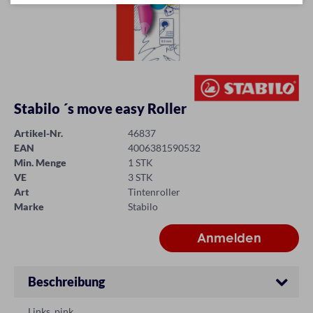
Stabilo ´s move easy Roller
Artikel-Nr.
46837
EAN
4006381590532
Min. Menge
1 STK
VE
3 STK
Art
Tintenroller
Marke
Stabilo
Beschreibung
Links, pink