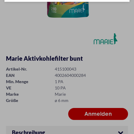
Marie Aktivkohlefilter bunt
Artikel-Nr.
415100043
EAN
4002604000284
Min. Menge
1 PA
VE
10 PA
Marke
Marie
Größe
ø 6 mm
Beschreibung