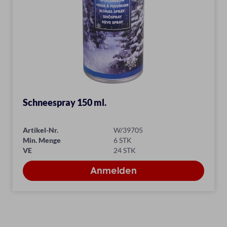
Schneespray 150 ml.
Artikel-Nr.
W/39705
Min. Menge
6 STK
VE
24 STK