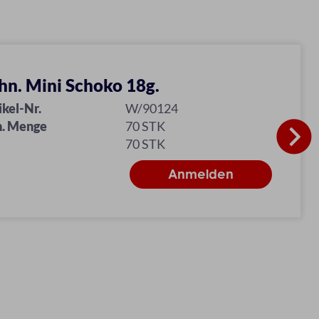
n. Mini Schoko 18g.
ikel-Nr.
W/90124
. Menge
70 STK
70 STK