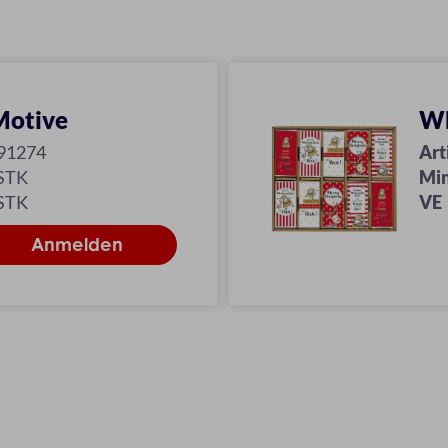
Motive
Wh
91274
Art
 STK
Min
 STK
VE