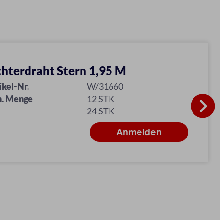
chterdraht Stern 1,95 M
ikel-Nr.
W/31660
n. Menge
12 STK
24 STK