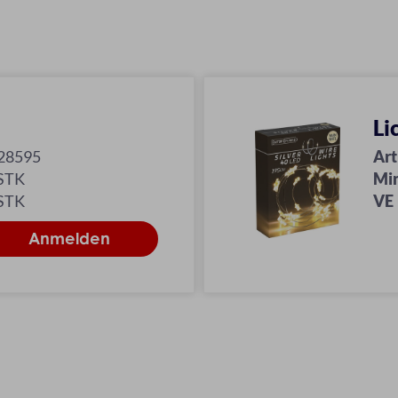
Li
28595
Art
 STK
Mi
 STK
VE