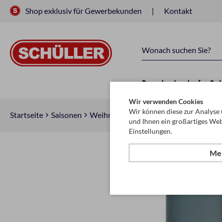
Shop exklusiv für Gewerbekunden
Kontakt
Raucherbedarf
Sc
Wir verwenden Cookies
Wir können diese zur Analyse 
Startseite
Saisonen
Weihnachten
Dekoration
und Ihnen ein großartiges Web
Einstellungen.
Meh