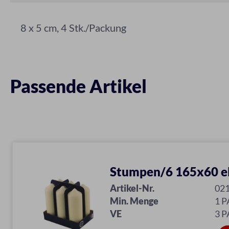
8 x 5 cm, 4 Stk./Packung
Passende Artikel
Stumpen/6 165x60 e
Artikel-Nr.
02
Min. Menge
1 P
VE
3 P