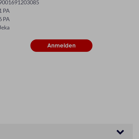
9001691203085
1 PA
6 PA
Jeka