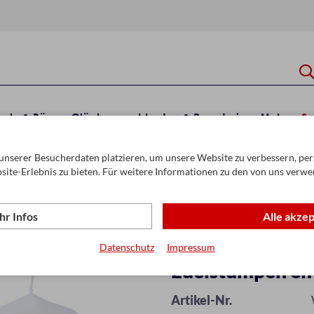
hule & Büro
Glückwunschkarten & Papeterie
Mehr
Sa
unserer Besucherdaten platzieren, um unsere Website zu verbessern, pers
site-Erlebnis zu bieten. Für weitere Informationen zu den von uns verwe
r Infos
Alle akze
Datenschutz
Impressum
Edelstumpen el
Artikel-Nr.