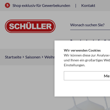
Shop exklusiv für Gewerbekunden
Kontakt
Raucherbedarf
Sc
Wir verwenden Cookies
Wir können diese zur Analyse 
Startseite
Saisonen
Weihnachten
Kerzen & Kerzenhalter
und Ihnen ein großartiges Web
Einstellungen.
Meh