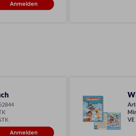
uch
Wi
52844
Art
TK
Mi
 STK
VE