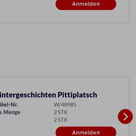
ntergeschichten Pittiplatsch
ikel-Nr.
W/48985
n. Menge
2 STK
2 STK