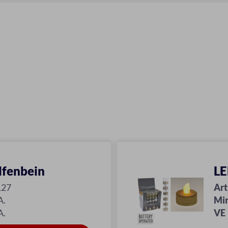
lfenbein
LE
127
Art
A.
Mi
A.
VE