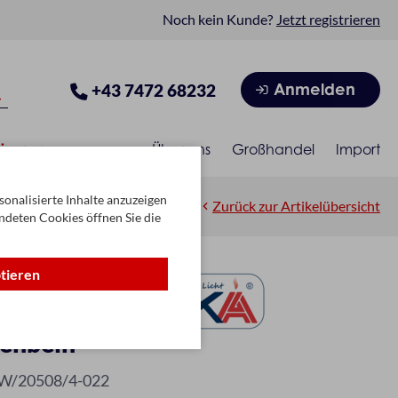
Noch kein Kunde?
Jetzt registrieren
Anmelden
+43 7472 68232
isonen
Über uns
Großhandel
Import
onalisierte Inhalte anzuzeigen
Zurück zur Artikelübersicht
ndeten Cookies öffnen Sie die
ptieren
fenbein
W/20508/4-022