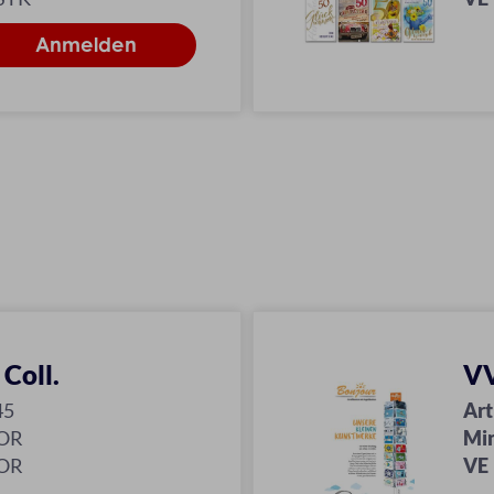
 Coll.
VV
45
Art
SOR
Mi
SOR
VE