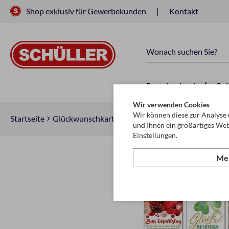
Shop exklusiv für Gewerbekunden
Kontakt
Raucherbedarf
Sc
Wir verwenden Cookies
Wir können diese zur Analyse 
Startseite
Glückwunschkarten & Papeterie
Karten, Sortim
und Ihnen ein großartiges Web
Einstellungen.
Meh