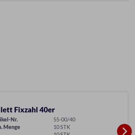
llett Fixzahl 40er
ikel-Nr.
55-00/40
n. Menge
10 STK
10 STK