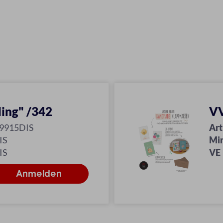
ling" /342
VV
-9915DIS
Art
IS
Mi
IS
VE