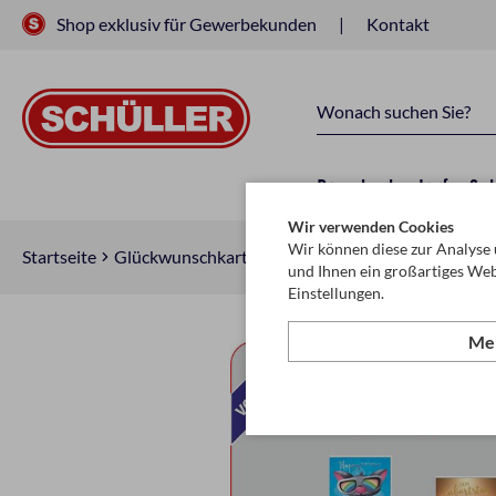
Shop exklusiv für Gewerbekunden
Kontakt
Raucherbedarf
Sc
Wir verwenden Cookies
Wir können diese zur Analyse 
Startseite
Glückwunschkarten & Papeterie
Karten, Sortim
und Ihnen ein großartiges Web
Einstellungen.
Meh