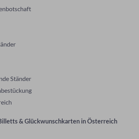
nenbotschaft
tänder
ende Ständer
chbestückung
reich
Billetts & Glückwunschkarten in Österreich