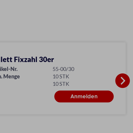
llett Fixzahl 30er
ikel-Nr.
55-00/30
n. Menge
10 STK
10 STK