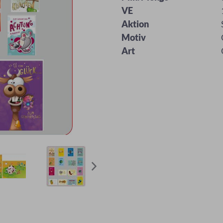
VE
Aktion
Motiv
Art