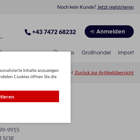
Noch kein Kunde?
Jetzt registrieren
Anmelden
+43 7472 68232
isonen
Über uns
Großhandel
Import
onalisierte Inhalte anzuzeigen
Zurück zur Artikelübersicht
ndeten Cookies öffnen Sie die
ptieren
 Smiling" /342
n
99-9915
1 SOR