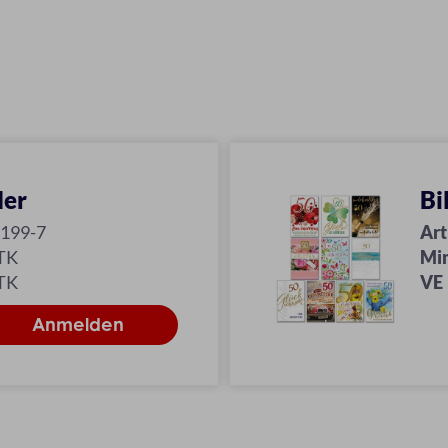
der
Bi
199-7
Art
TK
Mi
TK
VE