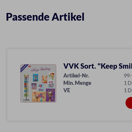
Passende Artikel
VVK Sort. "Keep Smi
Artikel-Nr.
99
Min. Menge
1 D
VE
1 D