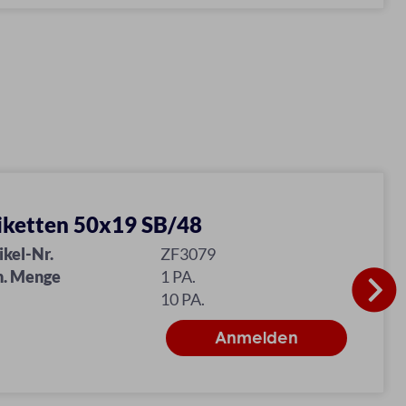
iketten 50x19 SB/48
ikel-Nr.
ZF3079
n. Menge
1 PA.
10 PA.