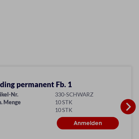
ding permanent Fb. 1
ikel-Nr.
330-SCHWARZ
n. Menge
10 STK
10 STK