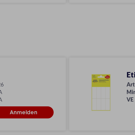
Et
26
Art
A
Mi
A
VE