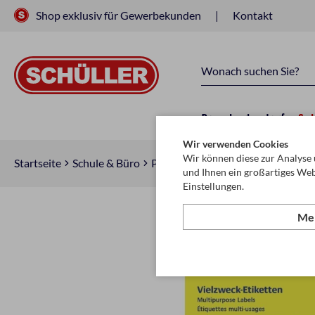
Shop exklusiv für Gewerbekunden
Kontakt
Raucherbedarf
Sc
Wir verwenden Cookies
Wir können diese zur Analyse 
Startseite
Schule & Büro
Papier
Etiketten
und Ihnen ein großartiges Web
Einstellungen.
Meh