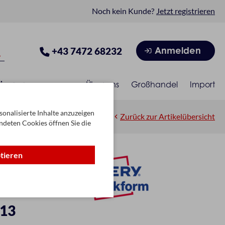
Noch kein Kunde?
Jetzt registrieren
Anmelden
+43 7472 68232
isonen
Über uns
Großhandel
Import
onalisierte Inhalte anzuzeigen
Zurück zur Artikelübersicht
ndeten Cookies öffnen Sie die
ptieren
 13