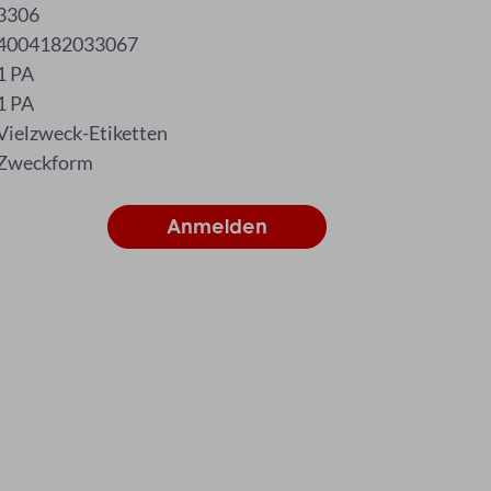
3306
4004182033067
1 PA
1 PA
Vielzweck-Etiketten
Zweckform