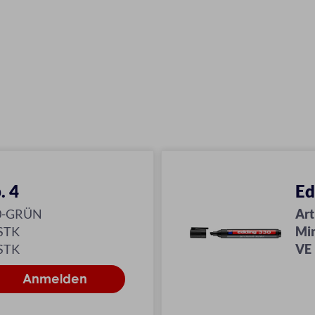
. 4
Ed
0-GRÜN
Art
 STK
Mi
 STK
VE