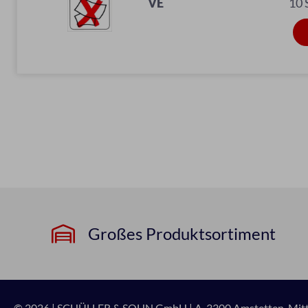
VE
10
Großes Produktsortiment
© 2026 | SCHÜLLER & SOHN GmbH
|
A-3300 Amstetten, Mitte