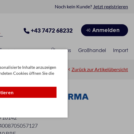
Noch kein Kunde?
Jetzt registrieren
Anmelden
+43 7472 68232
isonen
Über uns
Großhandel
Import
onalisierte Inhalte anzuzeigen
Zurück zur Artikelübersicht
ndeten Cookies öffnen Sie die
ptieren
erma 5712
710142
4008705057127
10 BRF