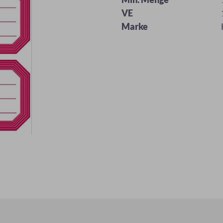
VE
Marke