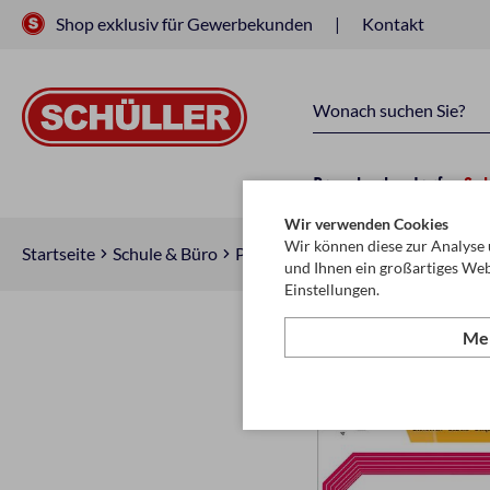
Shop exklusiv für Gewerbekunden
Kontakt
Raucherbedarf
Sc
Wir verwenden Cookies
Wir können diese zur Analyse 
Startseite
Schule & Büro
Papier
Etiketten
und Ihnen ein großartiges Web
Einstellungen.
Meh