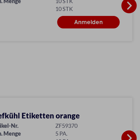
n. Menge
10 STK
10 STK
efkühl Etiketten orange
ikel-Nr.
ZF59370
n. Menge
5 PA.