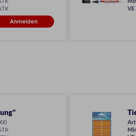
 STK
Mi
 STK
VE
bung"
Ti
000
Art
 STK
Mi