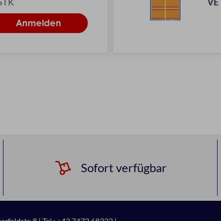
 STK
VE
Sofort verfügbar
rfeldstr. 8 |
Tel.: +43 7472 68232 |