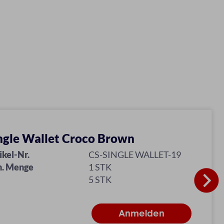
ngle Wallet Croco Brown
ikel-Nr.
CS-SINGLE WALLET-19
n. Menge
1 STK
5 STK