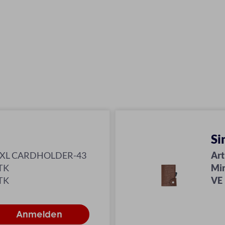
Si
-XL CARDHOLDER-43
Art
TK
Mi
TK
VE