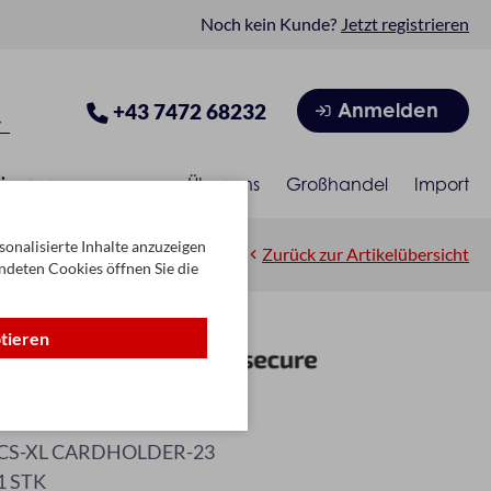
Noch kein Kunde?
Jetzt registrieren
Anmelden
+43 7472 68232
isonen
Über uns
Großhandel
Import
onalisierte Inhalte anzuzeigen
Zurück zur Artikelübersicht
ndeten Cookies öffnen Sie die
ptieren
ilver
CS-XL CARDHOLDER-23
1 STK