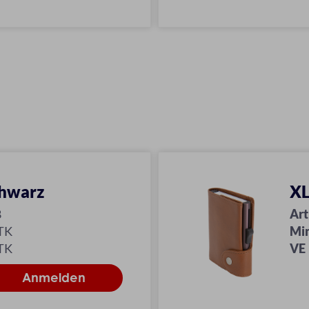
chwarz
XL
8
Art
TK
Mi
TK
VE