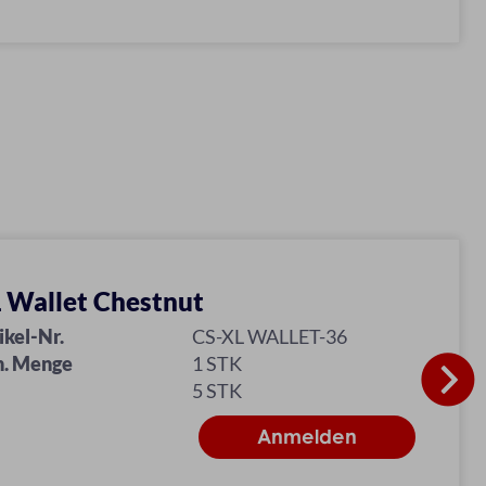
 Wallet Chestnut
ikel-Nr.
CS-XL WALLET-36
n. Menge
1 STK
5 STK