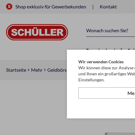
Shop exklusiv für Gewerbekunden
Kontakt
Raucherbedarf
Sc
Wir verwenden Cookies
Wir können diese zur Analyse 
Startseite
Mehr
Geldbörsen, Kleinlederware, Schlüsselanh
und Ihnen ein großartiges Web
Einstellungen.
Meh