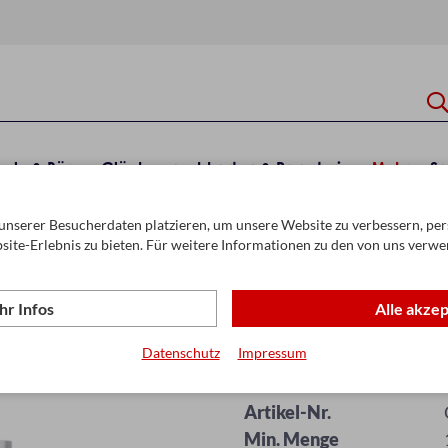
hule & Büro
Glückwunschkarten & Papeterie
Mehr
Sa
unserer Besucherdaten platzieren, um unsere Website zu verbessern, pers
änger
Ausweisetui & Kreditkartenetui
site-Erlebnis zu bieten. Für weitere Informationen zu den von uns verwe
r Infos
Alle akze
Datenschutz
Impressum
XL Cardholder S
Artikel-Nr.
Min. Menge