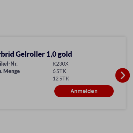
brid Gelroller 1,0 gold
ikel-Nr.
K230X
n. Menge
6 STK
12 STK