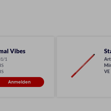
mal Vibes
St
31/1
Art
IS
Mi
IS
VE