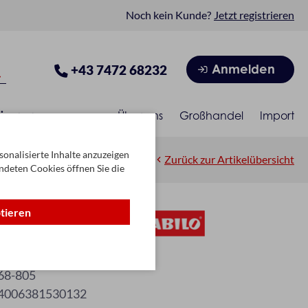
Noch kein Kunde?
Jetzt registrieren
Anmelden
+43 7472 68232
isonen
Über uns
Großhandel
Import
onalisierte Inhalte anzuzeigen
Zurück zur Artikelübersicht
ndeten Cookies öffnen Sie die
ptieren
llic silber
68-805
4006381530132