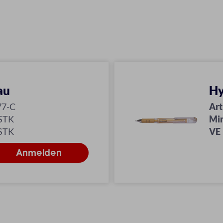
au
Hy
77-C
Art
 STK
Mi
 STK
VE