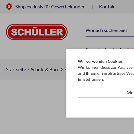
Shop exklusiv für Gewerbekunden
Kontakt
Raucherbedarf
Sc
Wir verwenden Cookies
Wir können diese zur Analyse 
Startseite
Schule & Büro
Schreiben, Zeichnen & Korrigiere
und Ihnen ein großartiges Web
Einstellungen.
Meh