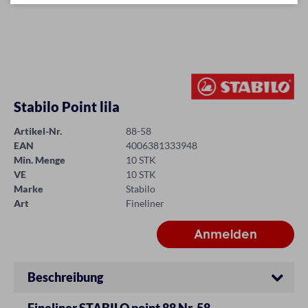
Stabilo Point lila
Artikel-Nr.
88-58
EAN
4006381333948
Min. Menge
10 STK
VE
10 STK
Marke
Stabilo
Art
Fineliner
Beschreibung