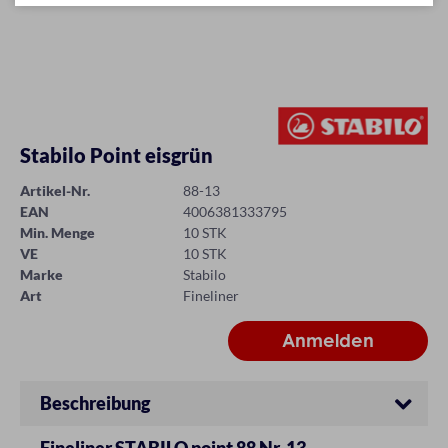
Stabilo Point eisgrün
Artikel-Nr.
88-13
EAN
4006381333795
Min. Menge
10 STK
VE
10 STK
Marke
Stabilo
Art
Fineliner
Beschreibung