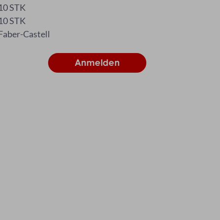
10 STK
10 STK
Faber-Castell