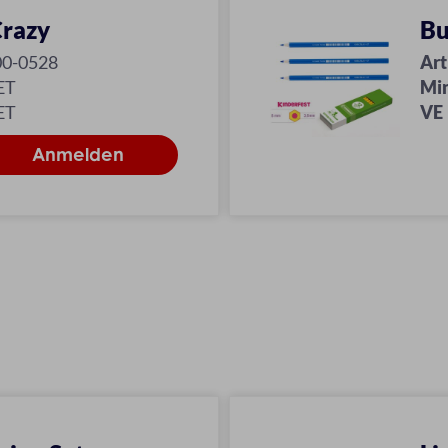
Crazy
Bu
00-0528
Art
ET
Mi
ET
VE