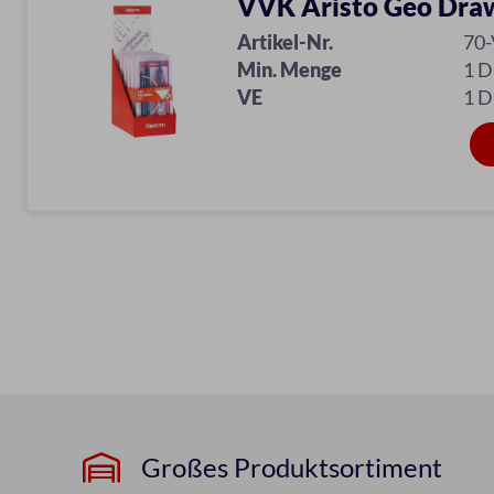
VVK Aristo Geo Draw
Artikel-Nr.
70
Min. Menge
1 D
VE
1 D
Großes Produktsortiment