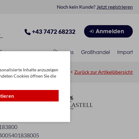
Noch kein Kunde?
Jetzt registrieren
Anmelden
+43 7472 68232
isonen
Über uns
Großhandel
Import
onalisierte Inhalte anzuzeigen
Zurück zur Artikelübersicht
ndeten Cookies öffnen Sie die
ptieren
ip 3-fach
183800
4005401838005