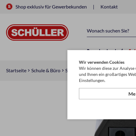
Shop exklusiv für Gewerbekunden
Kontakt
Raucherbedarf
Sc
Wir verwenden Cookies
Wir können diese zur Analyse 
Startseite
Schule & Büro
Schreiben, Zeichnen & Korrigiere
und Ihnen ein großartiges Web
Einstellungen.
Meh