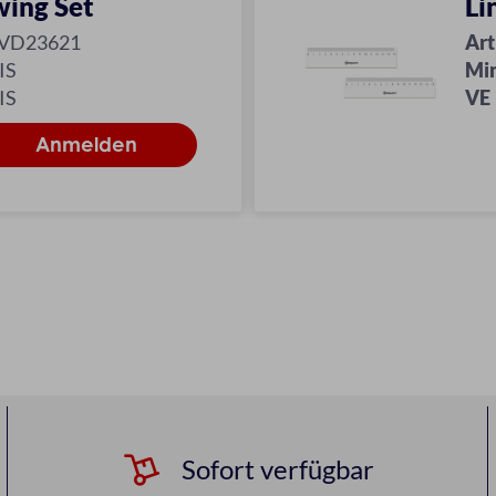
ing Set
Li
-VD23621
Art
IS
Mi
IS
VE
Sofort verfügbar