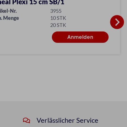
neal Plexi 15 cm SB/1
ikel-Nr.
3955
n. Menge
10 STK
20 STK
Verlässlicher Service