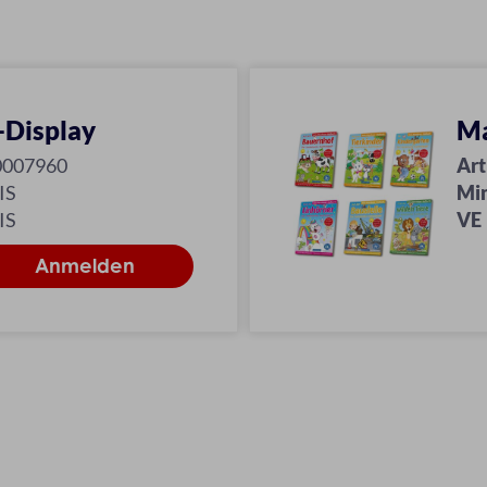
-Display
Ma
0007960
Art
IS
Mi
IS
VE