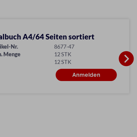
lbuch A4/64 Seiten sortiert
ikel-Nr.
8677-47
n. Menge
12 STK
12 STK