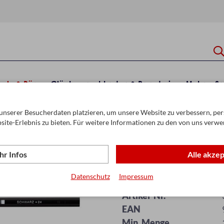
hule & Büro
Glückwunschkarten & Papeterie
Mehr
Sa
unserer Besucherdaten platzieren, um unsere Website zu verbessern, pers
n
Buntstifte
site-Erlebnis zu bieten. Für weitere Informationen zu den von uns verwe
r Infos
Alle akze
Buntstift Jolly 
Datenschutz
Impressum
Artikel-Nr.
EAN
Min. Menge