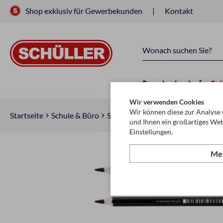
Shop exklusiv für Gewerbekunden
Kontakt
Raucherbedarf
Sc
Wir verwenden Cookies
Wir können diese zur Analyse 
Startseite
Schule & Büro
Schreiben, Zeichnen & Korrigiere
und Ihnen ein großartiges Web
Einstellungen.
Meh