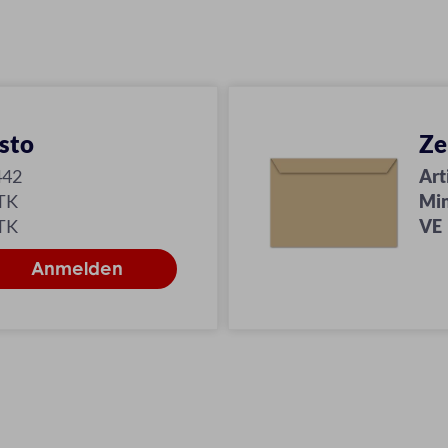
sto
Ze
442
Art
TK
Min
TK
VE