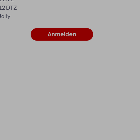
12 DTZ
Jolly