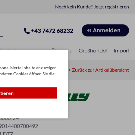
Noch kein Kunde?
Jetzt registrieren
Anmelden
+43 7472 68232
isonen
Über uns
Großhandel
Import
onalisierte Inhalte anzuzeigen
Zurück zur Artikelübersicht
ndeten Cookies öffnen Sie die
ptieren
schwarz (0292)
3000-24
9014400700492
1 DTZ