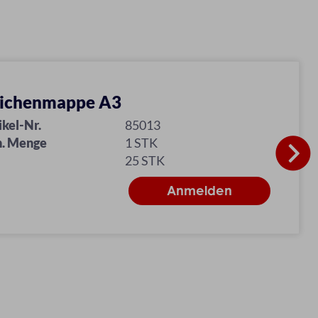
ichenmappe A3
ikel-Nr.
85013
. Menge
1 STK
25 STK