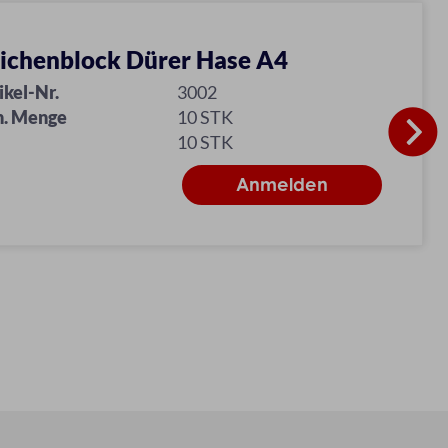
ichenblock Dürer Hase A4
ikel-Nr.
3002
n. Menge
10 STK
10 STK