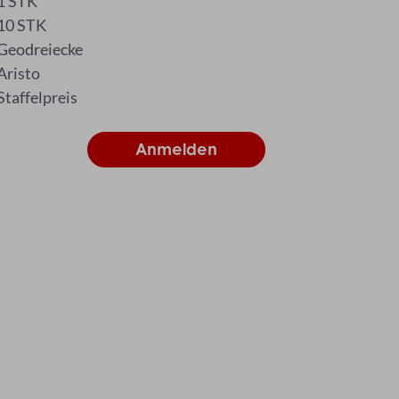
1 STK
10 STK
Geodreiecke
Aristo
Staffelpreis