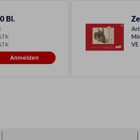
0 Bl.
Ze
3
Art
 STK
Mi
 STK
VE