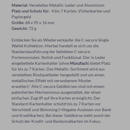
Material:
Veredeltes Metallic-Leder und Aluminium
Platz und Schutz für:
4 bis 7 Karten, Visitenkarten und
Papiergeld
Größe:
68 x 95 x 16 mm
Gewicht:
72 g
Entdecken Sie als Wiederverkäufer die C-secure Single
Wallet Kollektion. Hierbei handelt es sich um die
Standardausführung der beliebten C-secure
Portemonnaies: Stylish und Funktional. Der in Leder
eingebettete Kartenhalter (ohne
Münzfach
) bietet Platz
für bis zu 7 Karten. Das Metallic-Sortiment wird aus
veredeltem Rindspaltleder hergestellt und um einen
metallischen Effekt mit verwobenem Muster
erweitert.* Alle C-secure Geldbörsen sind mit einem
patentierten Mechanismus ausgestattet, der einen
einfachen Zugriff auf Ihre Karten ermöglicht. Der
Standard-Kartenhalter schützt bis zu 7 Karten vor
Verschleiß und Skimming (=illegales Auslesen von Bank-
und Kreditkarten). Bei dieser Geldbörse steht somit der
Schutz der Kredit- und Bankomatkarten im Fokus.