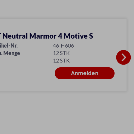
 Neutral Marmor 4 Motive S
ikel-Nr.
46-H606
n. Menge
12 STK
12 STK