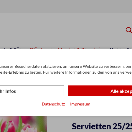
hule & Büro
Glückwunschkarten & Papeterie
Mehr
Sa
unserer Besucherdaten platzieren, um unsere Website zu verbessern, pers
rvietten 25 x 25 cm
site-Erlebnis zu bieten. Für weitere Informationen zu den von uns verwe
r Infos
Alle akze
Datenschutz
Impressum
Servietten 25/2