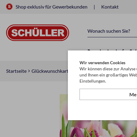
Shop exklusiv für Gewerbekunden
Kontakt
Raucherbedarf
Sc
Wir verwenden Cookies
Wir können diese zur Analyse 
Startseite
Glückwunschkarten & Papeterie
Servietten
Se
und Ihnen ein großartiges Web
Einstellungen.
Meh