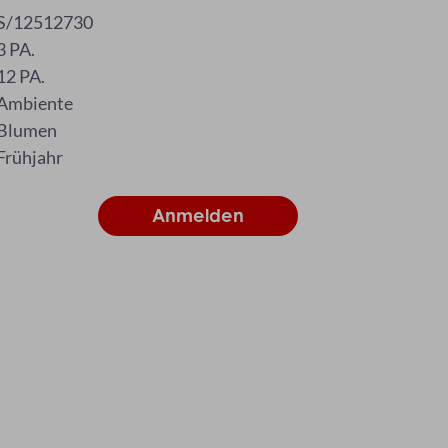
S/12512730
3 PA.
12 PA.
Ambiente
Blumen
Frühjahr