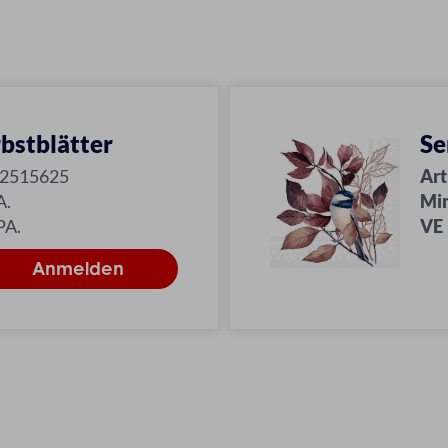
bstblätter
Se
12515625
Art
A.
Mi
PA.
VE