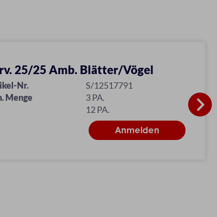
rv. 25/25 Amb. Blätter/Vögel
ikel-Nr.
S/12517791
n. Menge
3 PA.
12 PA.