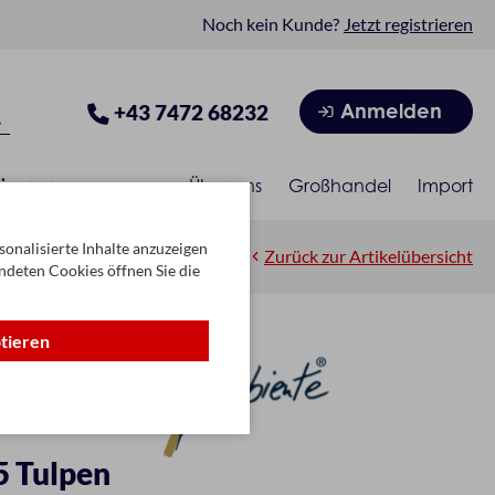
Noch kein Kunde?
Jetzt registrieren
Anmelden
+43 7472 68232
isonen
Über uns
Großhandel
Import
onalisierte Inhalte anzuzeigen
Zurück zur Artikelübersicht
ndeten Cookies öffnen Sie die
ptieren
5 Tulpen