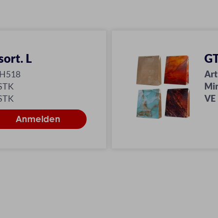
ort. L
GT
-H518
Art
 STK
Mi
 STK
VE