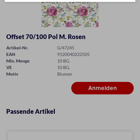
Offset 70/100 Pol M. Rosen
Artikel-Nr.
G/47245
EAN
9120040222505
Min. Menge
10 BG.
VE
10 BG.
Motiv
Blumen
Passende Artikel