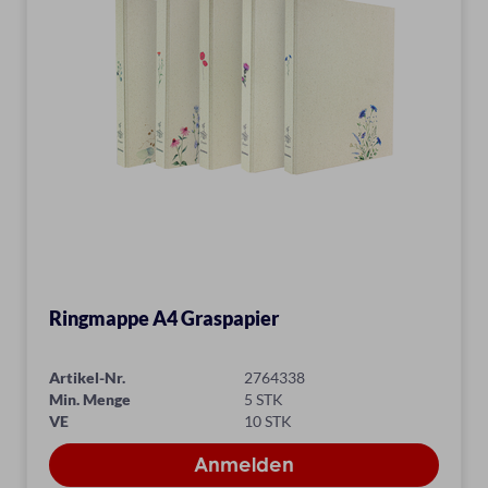
Ringmappe A4 Graspapier
Artikel-Nr.
2764338
Min. Menge
5 STK
VE
10 STK