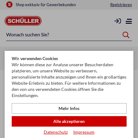
Shop exklusiv für Gewerbekunden
Registrieren
Startseite
Raucherbedarf
E-Zigaretten und Liquids
Wir verwenden Cookies
Einweg E-Zigaretten
Wir können diese zur Analyse unserer Besucherdaten
platzieren, um unsere Website zu verbessern,
personalisierte Inhalte anzuzeigen und Ihnen ein großartiges
Einweg E-Zigaretten
Website-Erlebnis zu bieten. Für weitere Informationen zu
den von uns verwendeten Cookies öffnen Sie die
Diese Kategorie richtet sich ausschließlich an gewerbliche
Einstellungen.
Wiederverkäufer in Österreich. Das Sortiment umfasst Einweg-E-
Zigaretten gemäß den geltenden gesetzlichen Bestimmungen.
Mehr Infos
Produktdetails, technische Angaben und Preise sind nur für
registrierte Geschäftskunden nach Anmeldung einsehbar.
Alle akzeptieren
Datenschutz
Impressum
Filtern & Sortieren