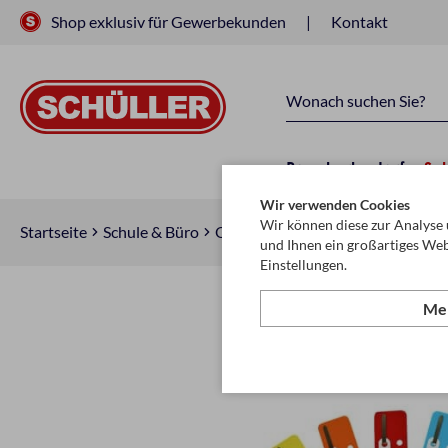
Shop exklusiv für Gewerbekunden
Kontakt
Raucherbedarf
Sc
Wir verwenden Cookies
Wir können diese zur Analyse 
Startseite
Schule & Büro
Ordnen & Ordnungshilfen
Ordn
und Ihnen ein großartiges Web
Einstellungen.
Meh