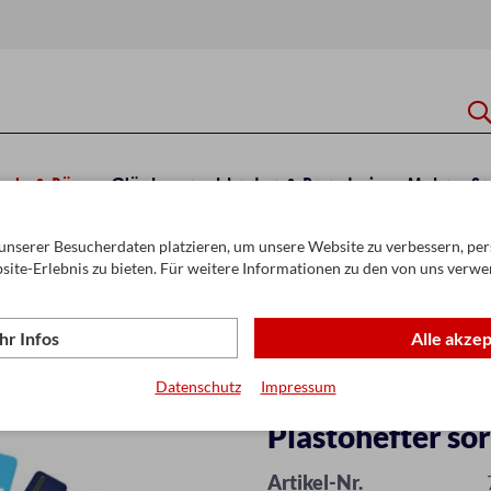
hule & Büro
Glückwunschkarten & Papeterie
Mehr
Sa
unserer Besucherdaten platzieren, um unsere Website zu verbessern, pers
er & Ordnungshilfen
site-Erlebnis zu bieten. Für weitere Informationen zu den von uns verwe
r Infos
Alle akze
Datenschutz
Impressum
Plastohefter sor
Artikel-Nr.