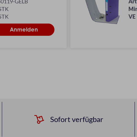
50119-GELB
Art
 STK
Mi
 STK
VE
Sofort verfügbar