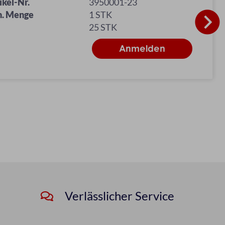
ikel-Nr.
3950001-23
n. Menge
1 STK
25 STK
Verlässlicher Service