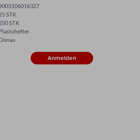
9003106016327
25 STK
250 STK
Plastohefter
Donau