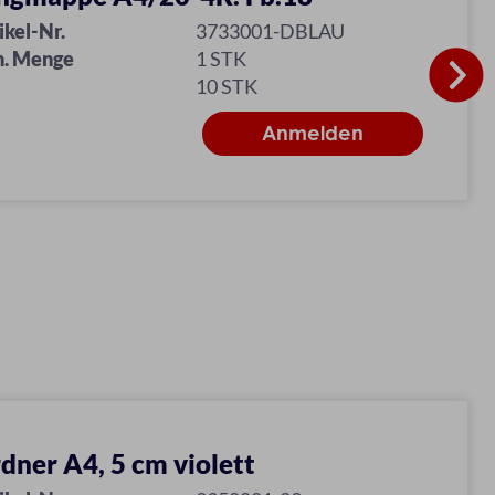
ikel-Nr.
3733001-DBLAU
n. Menge
1 STK
10 STK
dner A4, 5 cm violett