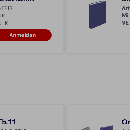
64343
Art
TK
Mi
 STK
VE
Fb.11
Or