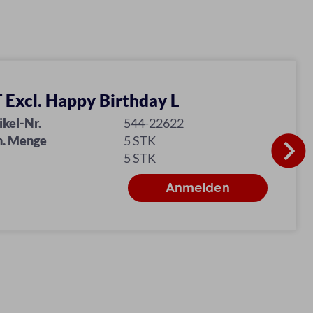
 Excl. Happy Birthday L
ikel-Nr.
544-22622
n. Menge
5 STK
5 STK