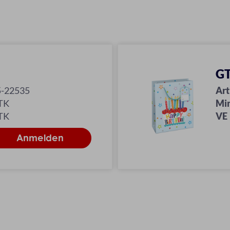
GT
5-22535
Art
TK
Mi
TK
VE