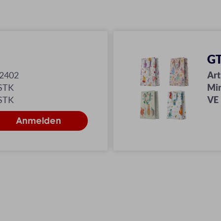
GT
-2402
Art
 STK
Mi
 STK
VE