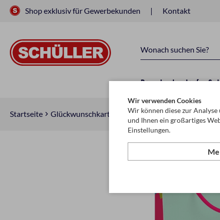
Shop exklusiv für Gewerbekunden
Kontakt
Raucherbedarf
Sc
Wir verwenden Cookies
Wir können diese zur Analyse 
Startseite
Glückwunschkarten & Papeterie
Geschenktasch
und Ihnen ein großartiges Web
Einstellungen.
Meh