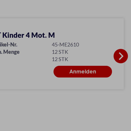
 Kinder 4 Mot. M
ikel-Nr.
45-ME2610
n. Menge
12 STK
12 STK