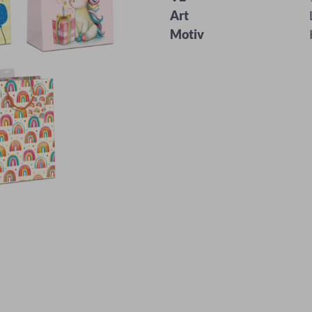
Art
Motiv