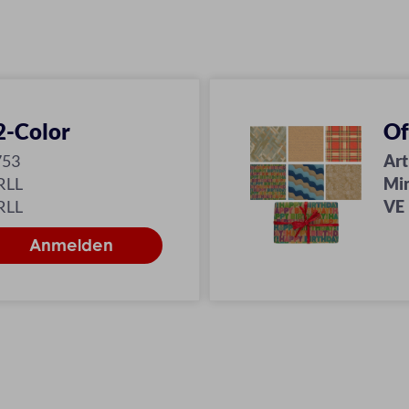
2-Color
Of
753
Art
RLL
Mi
RLL
VE