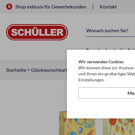
Shop exklusiv für Gewerbekunden
Kontakt
Raucherbedarf
Sc
Wir verwenden Cookies
Wir können diese zur Analyse 
Startseite
Glückwunschkarten & Papeterie
Geschenktasch
und Ihnen ein großartiges Web
Einstellungen.
Meh