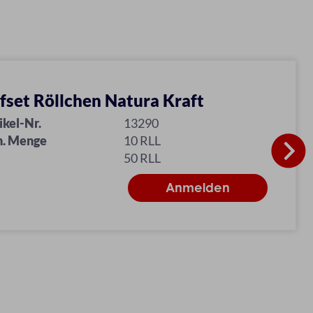
fset Röllchen Natura Kraft
ikel-Nr.
13290
n. Menge
10 RLL
50 RLL