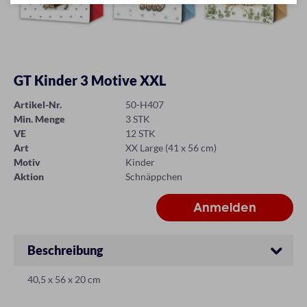
GT Kinder 3 Motive XXL
Artikel-Nr.
50-H407
Min. Menge
3 STK
VE
12 STK
Art
XX Large (41 x 56 cm)
Motiv
Kinder
Aktion
Schnäppchen
Beschreibung
40,5 x 56 x 20 cm