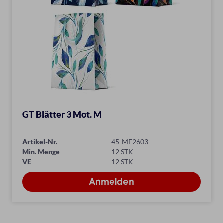
GT Blätter 3 Mot. M
Artikel-Nr.
45-ME2603
Min. Menge
12 STK
VE
12 STK